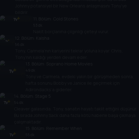
Johnny potansiyel bir New Orleans anlaşmasını Tony’ye
bildirir.
11
. Bölüm:
Cold Stones
53 dk
Nakit borçlanma çılgınlığı çeteyi vurur.
12
. Bölüm:
Kaisha
56 dk
Tony, Carmela’nın kariyerini tekrar yoluna koyar. Chris,
Tony’nin kaldığı yerden devam eder.
13
. Bölüm:
Soprano Home Movies
49 dk
Tony ve Carmela, evdeki yakın bir görüşmeden sonra,
hafta sonunu Bobby ve Janice ile geçirmek için
Adirondacks’a giderler.
14
. Bölüm:
Stage 5
54 dk
Cleaver galasında, Tony, sanatın hayatı taklit ettiğini düşünür.
Bu sırada Johnny Sack daha fazla kötü haberle başa çıkmaya
çalışmaktadır.
15
. Bölüm:
Remember When
55 dk