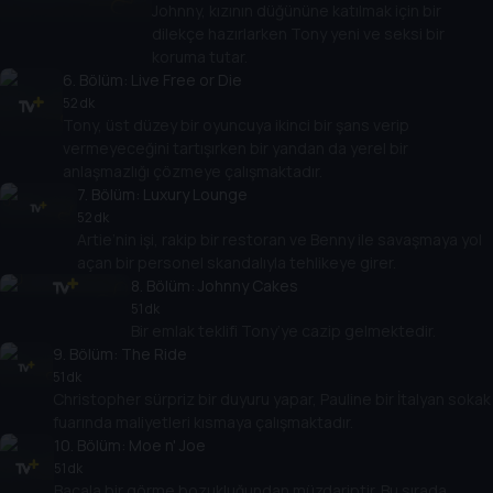
Johnny, kızının düğününe katılmak için bir
dilekçe hazırlarken Tony yeni ve seksi bir
koruma tutar.
6
. Bölüm:
Live Free or Die
52 dk
Tony, üst düzey bir oyuncuya ikinci bir şans verip
vermeyeceğini tartışırken bir yandan da yerel bir
anlaşmazlığı çözmeye çalışmaktadır.
7
. Bölüm:
Luxury Lounge
52 dk
Artie’nin işi, rakip bir restoran ve Benny ile savaşmaya yol
açan bir personel skandalıyla tehlikeye girer.
8
. Bölüm:
Johnny Cakes
51 dk
Bir emlak teklifi Tony’ye cazip gelmektedir.
9
. Bölüm:
The Ride
51 dk
Christopher sürpriz bir duyuru yapar, Pauline bir İtalyan sokak
fuarında maliyetleri kısmaya çalışmaktadır.
10
. Bölüm:
Moe n' Joe
51 dk
Bacala bir görme bozukluğundan müzdariptir. Bu sırada