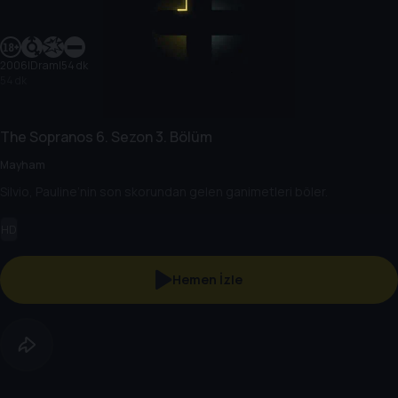
2006
|
Dram
|
54 dk
54 dk
The Sopranos
6. Sezon
3. Bölüm
Mayham
Silvio, Pauline’nin son skorundan gelen ganimetleri böler.
HD
Hemen İzle