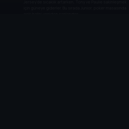
Jersey’de sıcaklık artarken, Tony ve Paulie sakinleşmek
için güneye giderler. Bu sırada Junior, poker masasında
eski halini yeniden canlandırır.
16
. Bölüm:
Chasing It
47 dk
A.J hayatını değiştirecek bir karar alır. Vito’nun dul eşi ise
sorunlu oğlu ile ilgili Tony’den yardım ister.
17
. Bölüm:
Walk Like a Man
53 dk
A.J depresyondadır.
18
. Bölüm:
Kennedy and Heidi
50 dk
Tony’nin bir keşfi vardır. Paulie ise hiçe sayılır.
19
. Bölüm:
The Second Coming
50 dk
Phil, Tony’nin uzlaşma önerisini geri çevirir, A.J
gelecek ve dünya ile ilgili umutsuzdur.
20
. Bölüm:
The Blue Comet
48 dk
Tony’ye en yakın olan herkesin sadakati test
edilir.
21
. Bölüm:
Made in America