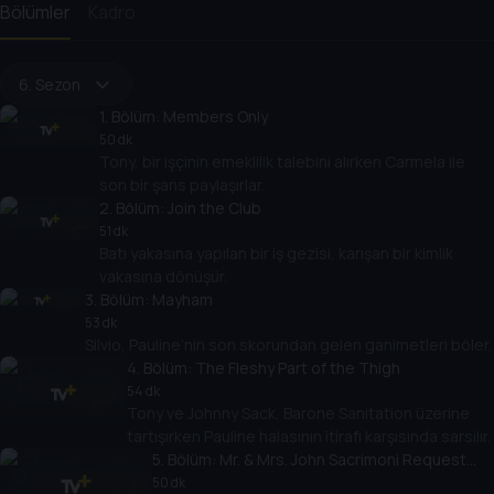
Bölümler
Kadro
6. Sezon
1
. Bölüm:
Members Only
50 dk
Tony, bir işçinin emeklilik talebini alırken Carmela ile
son bir şans paylaşırlar.
2
. Bölüm:
Join the Club
51 dk
Batı yakasına yapılan bir iş gezisi, karışan bir kimlik
vakasına dönüşür.
3
. Bölüm:
Mayham
53 dk
Silvio, Pauline’nin son skorundan gelen ganimetleri böler.
4
. Bölüm:
The Fleshy Part of the Thigh
54 dk
Tony ve Johnny Sack, Barone Sanitation üzerine
tartışırken Pauline halasının itirafı karşısında sarsılır.
5
. Bölüm:
Mr. & Mrs. John Sacrimoni Request...
50 dk