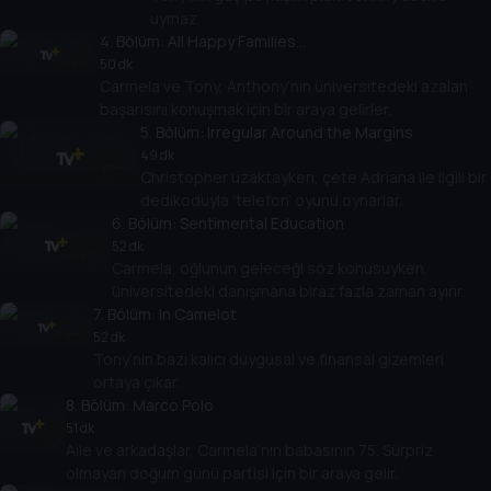
uymaz.
4
. Bölüm:
All Happy Families...
50 dk
Carmela ve Tony, Anthony’nin üniversitedeki azalan
başarısını konuşmak için bir araya gelirler.
5
. Bölüm:
Irregular Around the Margins
49 dk
Christopher uzaktayken, çete Adriana ile ilgili bir
dedikoduyla ‘telefon’ oyunu oynarlar.
6
. Bölüm:
Sentimental Education
52 dk
Carmela, oğlunun geleceği söz konusuyken,
üniversitedeki danışmana biraz fazla zaman ayırır.
7
. Bölüm:
In Camelot
52 dk
Tony’nin bazı kalıcı duygusal ve finansal gizemleri
ortaya çıkar.
8
. Bölüm:
Marco Polo
51 dk
Aile ve arkadaşlar, Carmela’nın babasının 75. Sürpriz
olmayan doğum günü partisi için bir araya gelir.