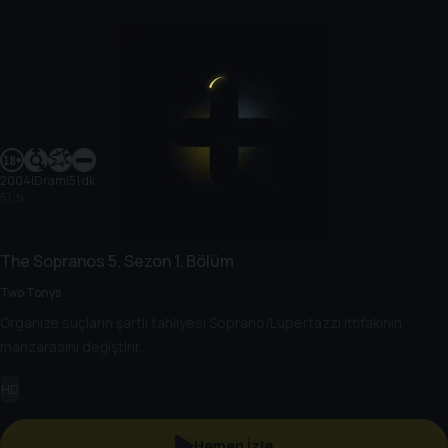
2004
|
Dram
|
51 dk
51 dk
The Sopranos
5. Sezon
1. Bölüm
Two Tonys
Organize suçların şartlı tahliyesi Soprano/Lupertazzi ittifakının
manzarasını değiştirir.
HD
Hemen İzle