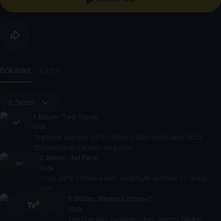
Bölümler
Kadro
5. Sezon
1
. Bölüm:
Two Tonys
51 dk
Organize suçların şartlı tahliyesi Soprano/Lupertazzi
ittifakının manzarasını değiştirir.
2
. Bölüm:
Rat Pack
54 dk
Tony, şartlı tahliye edilen kuzeniyle yeniden bir araya
gelir.
3
. Bölüm:
Where's Johnny?
52 dk
Tony’nin güç paylaşım planı Johnny Sack’e