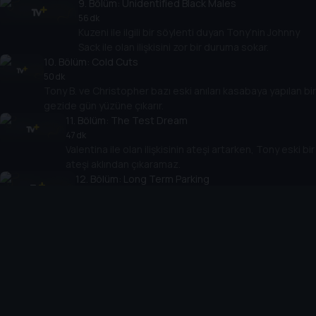
9
. Bölüm:
Unidentified Black Males
56 dk
Kuzeni ile ilgili bir söylenti duyan Tony’nin Johnny
Sack ile olan ilişkisini zor bir duruma sokar.
10
. Bölüm:
Cold Cuts
50 dk
Tony B. ve Christopher bazı eski anıları kasabaya yapılan bir
gezide gün yüzüne çıkarır.
11
. Bölüm:
The Test Dream
47 dk
Valentina ile olan ilişkisinin ateşi artarken, Tony eski bir
ateşi aklından çıkaramaz.
12
. Bölüm:
Long Term Parking
54 dk
Federaller yeni bir koz ortaya koyarken Adriana
seçeneklerini değerlendirir.
13
. Bölüm:
All Due Respect
52 dk
Tony’nin ekibi Johnny Sack’in baskıyı arttırmasıyla
harekete geçer.