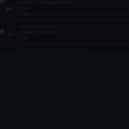
8
. Bölüm:
The Surprise Party
28 dk
Leighton’ın Nico için düzenlediği sürpriz parti, bir misafirin
Kimberly’yi şok etmesiyle sonuçlanır. Whitney’in dünyası bi
dedikoduyla sarsılır.
9
. Bölüm:
Cheating
26 dk
Leighton, arkadaşıyla bir geziye çıkar. Kimberly, Ekonomi
sınavında kopya çekmeye karar verir.
10
. Bölüm:
The Truth
28 dk
Kimberly, onur kuralları ihlali nedeniyle okuldan atılma
tehlikesiyle karşılaşırken, Bela, Catullan kültürüne karşı duruş
sergiler.
Cihazlar
Öne Çıkanlar
TV+ Pro
Yasal
From
TV+ Nedir?