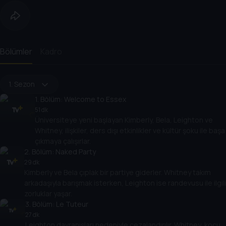
Bölümler
Kadro
1. Sezon
1
. Bölüm:
Welcome to Essex
51 dk
Üniversiteye yeni başlayan Kimberly, Bela, Leighton ve
Whitney, ilişkiler, ders dışı etkinlikler ve kültür şoku ile başa
çıkmaya çalışırlar.
2
. Bölüm:
Naked Party
29 dk
Kimberly ve Bela çıplak bir partiye giderler. Whitney takım
arkadaşıyla barışmak isterken, Leighton ise randevusu ile ilgili
zorluklar yaşar.
3
. Bölüm:
Le Tuteur
27 dk
Leighton davranışları nedeniyle cezalandırılır. Whitney, koçu