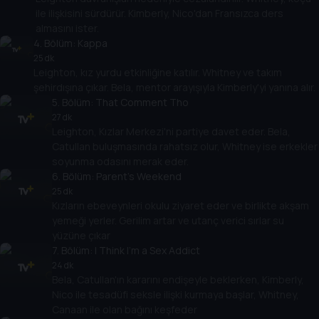
ile ilişkisini sürdürür. Kimberly, Nico'dan Fransızca ders
almasını ister.
4
. Bölüm:
Kappa
25 dk
Leighton, kız yurdu etkinliğine katılır. Whitney ve takım
şehirdışına çıkar. Bela, mentor arayışıyla Kimberly'yi yanına alır.
5
. Bölüm:
That Comment Tho
27 dk
Leighton, Kızlar Merkezi'ni partiye davet eder. Bela,
Catullan buluşmasında rahatsız olur, Whitney ise erkekler
soyunma odasını merak eder.
6
. Bölüm:
Parent's Weekend
25 dk
Kızların ebeveynleri okulu ziyaret eder ve birlikte akşam
yemeği yerler. Gerilim artar ve utanç verici sırlar su
yüzüne çıkar
7
. Bölüm:
I Think I'm a Sex Addict
24 dk
Bela, Catullan'ın kararını endişeyle beklerken, Kimberly,
Nico ile tesadüfi seksle ilişki kurmaya başlar, Whitney,
Canaan ile olan bağını keşfeder