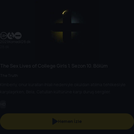
2021
|
Komedi
|
28 dk
28 dk
The Sex Lives of College Girls
1. Sezon
10. Bölüm
The Truth
Kimberly, onur kuralları ihlali nedeniyle okuldan atılma tehlikesiyle
karşılaşırken, Bela, Catullan kültürüne karşı duruş sergiler.
HD
Hemen İzle