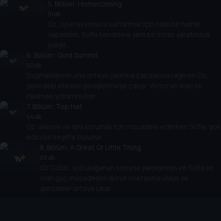
5
. Bölüm:
Homecoming
51 dk
Oz, operasyonunu kurtarmak için riskli bir hamle
yaparken, Sofia kendisine yeni bir miras yaratmaya
çalışır.
6
. Bölüm:
Gold Summit
50 dk
Düşmanlarının onu ortaya çıkarma çabalarına rağmen Oz,
şehirdeki etkisini genişletmeye çalışır. Victor’un eski bir
rakibiyle yolları kesişir.
7
. Bölüm:
Top Hat
44 dk
Oz, ailesini ve işini korumak için mücadele ederken Sofia, şok
edici bir keşifte bulunur.
8
. Bölüm:
A Great Or Little Thing
65 dk
Oz Cobb, yolculuğunun sonuna yaklaşırken ve Sofia ile
olan güç mücadelesi doruk noktasına ulaşır ve
gerçekler ortaya çıkar.
Cihazlar