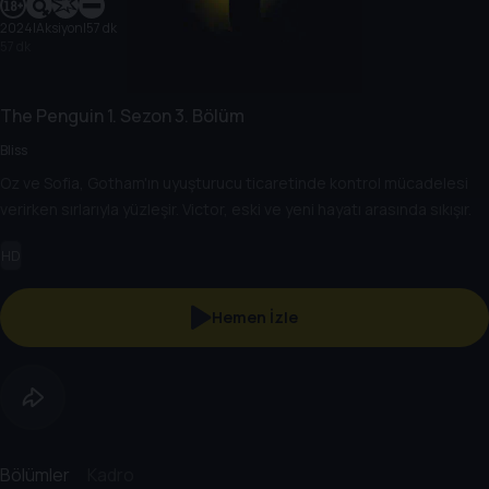
2024
|
Aksiyon
|
57 dk
57 dk
The Penguin
1. Sezon
3. Bölüm
Bliss
Oz ve Sofia, Gotham'ın uyuşturucu ticaretinde kontrol mücadelesi
verirken sırlarıyla yüzleşir. Victor, eski ve yeni hayatı arasında sıkışır.
HD
Hemen İzle
Bölümler
Kadro