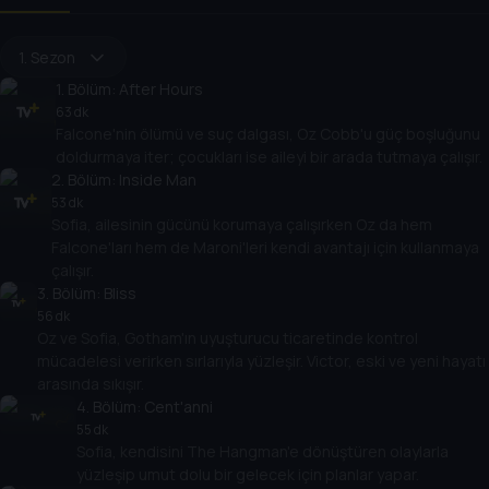
1. Sezon
1
. Bölüm:
After Hours
63 dk
Falcone'nin ölümü ve suç dalgası, Oz Cobb'u güç boşluğunu
doldurmaya iter; çocukları ise aileyi bir arada tutmaya çalışır.
2
. Bölüm:
Inside Man
53 dk
Sofia, ailesinin gücünü korumaya çalışırken Oz da hem
Falcone'ları hem de Maroni'leri kendi avantajı için kullanmaya
çalışır.
3
. Bölüm:
Bliss
56 dk
Oz ve Sofia, Gotham'ın uyuşturucu ticaretinde kontrol
mücadelesi verirken sırlarıyla yüzleşir. Victor, eski ve yeni hayatı
arasında sıkışır.
4
. Bölüm:
Cent'anni
55 dk
Sofia, kendisini The Hangman'e dönüştüren olaylarla
yüzleşip umut dolu bir gelecek için planlar yapar.