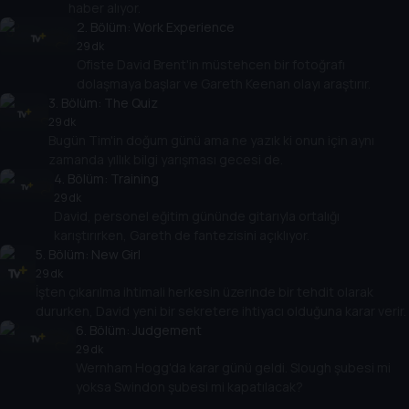
haber alıyor.
2
. Bölüm:
Work Experience
29 dk
Ofiste David Brent'in müstehcen bir fotoğrafı
dolaşmaya başlar ve Gareth Keenan olayı araştırır.
3
. Bölüm:
The Quiz
29 dk
Bugün Tim'in doğum günü ama ne yazık ki onun için aynı
zamanda yıllık bilgi yarışması gecesi de.
4
. Bölüm:
Training
29 dk
David, personel eğitim gününde gitarıyla ortalığı
karıştırırken, Gareth de fantezisini açıklıyor.
5
. Bölüm:
New Girl
29 dk
İşten çıkarılma ihtimali herkesin üzerinde bir tehdit olarak
dururken, David yeni bir sekretere ihtiyacı olduğuna karar verir.
6
. Bölüm:
Judgement
29 dk
Wernham Hogg'da karar günü geldi. Slough şubesi mi
yoksa Swindon şubesi mi kapatılacak?