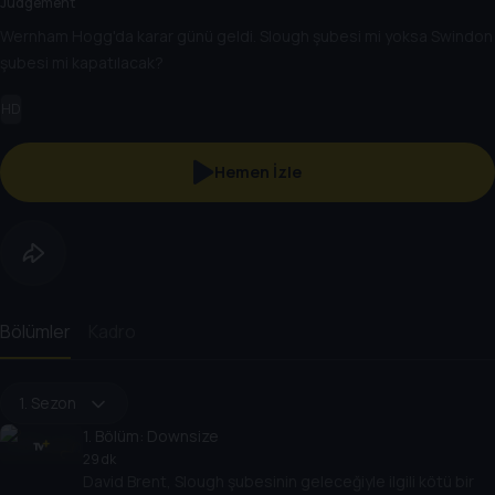
Judgement
Wernham Hogg'da karar günü geldi. Slough şubesi mi yoksa Swindon
şubesi mi kapatılacak?
HD
Hemen İzle
Bölümler
Kadro
1. Sezon
1
. Bölüm:
Downsize
29 dk
David Brent, Slough şubesinin geleceğiyle ilgili kötü bir