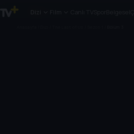
Dizi
Film
Canlı TV
Spor
Belgesel
Ç
Anasayfa
/
Dizi
/
The Last of Us
/
Sezon 1
/
Bölüm 3