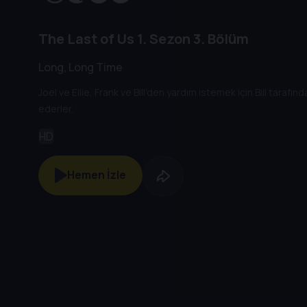
The Last of Us
1. Sezon
3. Bölüm
Long, Long Time
Joel ve Ellie, Frank ve Bill’den yardım istemek için Bill tarafı
ederler.
HD
Hemen İzle