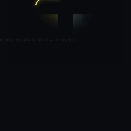
ndan bir kale gibi korunan Lincoln’e seyahat