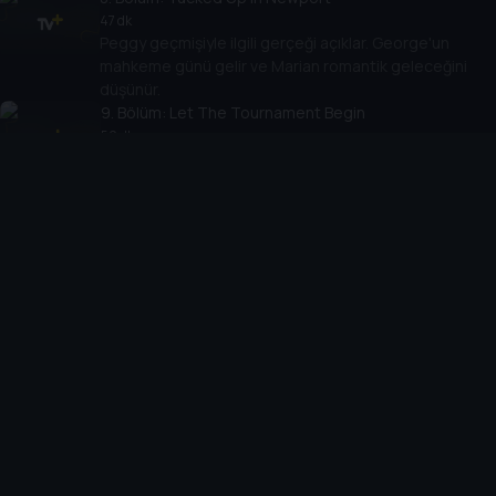
47 dk
Peggy geçmişiyle ilgili gerçeği açıklar. George'un
mahkeme günü gelir ve Marian romantik geleceğini
düşünür.
9
. Bölüm:
Let The Tournament Begin
59 dk
Marian'ın büyük planı tehdit altındadır. Bertha ve Bayan
Astor, Gladys'in çıkışına burun kıvırır. Peggy büyük bir
açıklama karşısında hayrete düşer
Cihazlar
Öne Çıkanlar
TV+ Pro
Yasal
From
TV+ Nedir?
Aydınlatma Metni
Doğu
TV+ Ev (IPTV)
Kullanım Koşulları
The Housemaid
TV+ Smart TV