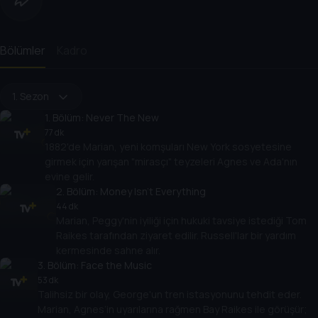
Bölümler
Kadro
1. Sezon
1
. Bölüm:
Never The New
77 dk
1882'de Marian, yeni komşuları New York sosyetesine
girmek için yarışan "mirasçı" teyzeleri Agnes ve Ada'nın
evine gelir.
2
. Bölüm:
Money Isn’t Everything
44 dk
Marian, Peggy'nin iyiliği için hukuki tavsiye istediği Tom
Raikes tarafından ziyaret edilir. Russell'lar bir yardım
kermesinde sahne alır.
3
. Bölüm:
Face the Music
53 dk
Talihsiz bir olay, George'un tren istasyonunu tehdit eder.
Marian, Agnes’in uyarılarına rağmen Bay Raikes ile görüşür;