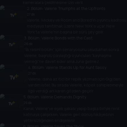
kameralara çekilmesine izin verir.
2
. Bölüm:
Valerie Triumphs at the Upfronts
27 dk
Valerie, Mickey ve Room and Bored'in oyuncu kadrosu
medyaya tanıtılmak üzere New York'a uçar. New
York'ta Valerie'nin başına bir sürü şey gelir.
3
. Bölüm:
Valerie Bonds with the Cast
26 dk
“İlk resmî bölüm” için senaryosunu okuduktan sonra
Valerie, başrolü paylaştığı oyuncuları “kaynaşma
yemeği”ne davet eder ama Juna gelmez.
4
. Bölüm:
Valerie Stands Up for Aunt Sassy
27 dk
Valerie, daha az itici bir replik yazması için Gigi'den
yardım ister. Bu sırada Valerie, köpek sahiplenmeyle
ilgili verdiği ani kararı gözden geçirir.
5
. Bölüm:
Valerie Demands Dignity
25 dk
Kanal, Valerie'ye eşek şakası yapıp başka biriyle renk
katmaya çalışırken, Valerie geri dönüş hikâyesinin
yetersizliğinden endişelenir.
6
. Bölüm:
Valerie Saves the Show