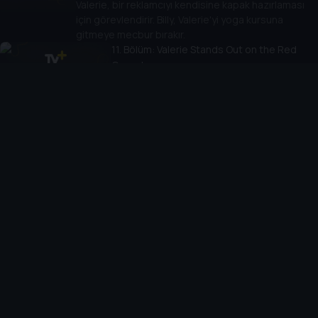
Valerie, bir reklamcıyı kendisine kapak hazırlaması
için görevlendirir. Billy, Valerie'yi yoga kursuna
gitmeye mecbur bırakır.
11
. Bölüm:
Valerie Stands Out on the Red
Carpet
27 dk
Valerie, bilinen bir TV ödül gösterisi için yeni
bir elbise alır ve yeni bir tarz oluşturur.
12
. Bölüm:
Valerie Shines Under Stress
27 dk
Jane, Valerie’nin daha fazla replik alması için baskı
yapar. Valerie sakarlık sahnesine hazırlanırken sırt
problemleri nükseder.
13
. Bölüm:
Valerie Does Another Classic Leno
28 dk
The Comeback'in ön gösterimi için tanıtım partisine
ev sahipliği yapan Valerie, The Tonight Show'da daha
da unutulmaz bir konuk olarak yer alır.
Cihazlar