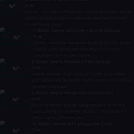
26 dk
Valerie, “Görmek istemiyorum!” marka sloganına yeni bir
anlam kazandıran gece kurabiyesi siparişiyle moralini
yükseltmeye çalışır.
7
. Bölüm:
Valerie Gets a Very Special Episode
27 dk
Valerie, duygusal olarak ilgi duyduğu bir ismi seçer.
Mark'ın Viper Room'daki davranışı "samimiyet"
sorunlarını gün yüzüne çıkarır.
8
. Bölüm:
Valerie Relaxes in Palm Springs
27 dk
Valerie ve Mark, Palm Springs’e tatile gider. Mark
golf sahasında gerilirken, Valerie eski bir tanıdığıyla
yeniden bağ kurar.
9
. Bölüm:
Valerie Hangs with the Cool Kids
28 dk
Room ve Bored, baştan aşağı yenilenir ve iki yeni
oyuncu Greg ve Kaveen'e “ilk beşli” tarafından bir
darbe yapılacağı konuşulur.
10
. Bölüm:
Valerie Gets a Magazine Cover
27 dk