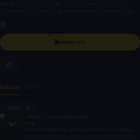
Valerie, “Görmek istemiyorum!” marka sloganına yeni bir anlam
kazandıran gece kurabiyesi siparişiyle moralini yükseltmeye çalışır.
HD
Hemen İzle
Bölümler
Kadro
1. Sezon
1
. Bölüm:
The Comeback (Pilot)
30 dk
Room and Bored adlı yeni komedi dizisi rolünü kabul
eden Valerie Cherish, sette ve evdeki gelişgidişlerinin