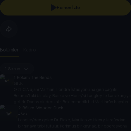
Hemen İzle
Bölümler
Kadro
1. Sezon
1
. Bölüm:
The Bends
58 dk
Gizli CIA ajanı Martian, Londra İstasyonu'na geri çağrılır.
Belarus'taki bir olay, Bosko ve Henry'yi Langley ile karşı karşıya
getirir. Danny bir ders alır. Beklenmedik biri Martian'ın hayatına
yeniden girer. Dizinin ilk bölümü.
2
. Bölüm:
Wooden Duck
48 dk
Langley'den gelen Dr. Blake, Martian ve Henry tarafından
bir sınava tabi tutulur. Korkmuş bir kaynak, bir operasyonu