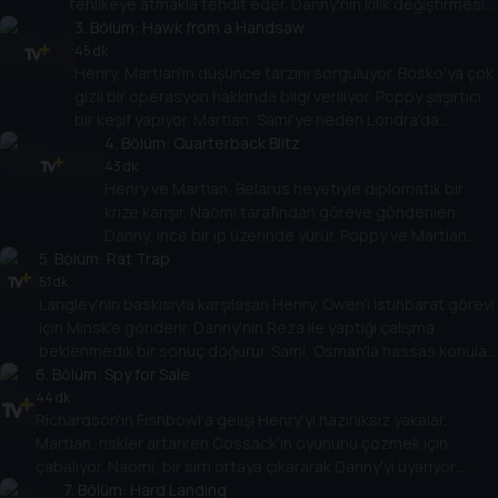
tehlikeye atmakla tehdit eder. Danny'nin kılık değiştirmesi
devreye girer. Olayların etkisiyle Martian, Sami'nin
3
. Bölüm:
Hawk from a Handsaw
niyetlerini sorgulamaya başlar.
45 dk
Henry, Martian'ın düşünce tarzını sorguluyor. Bosko'ya çok
gizli bir operasyon hakkında bilgi veriliyor. Poppy şaşırtıcı
bir keşif yapıyor. Martian, Sami'ye neden Londra'da
olduğunu soruyor ve Dr. Blake ile hararetli bir görüşmeden
4
. Bölüm:
Quarterback Blitz
önce samanlıkta iğne arıyor.
43 dk
Henry ve Martian, Belarus heyetiyle diplomatik bir
krize karışır. Naomi tarafından göreve gönderilen
Danny, ince bir ip üzerinde yürür. Poppy ve Martian
5
. Bölüm:
yeni bir başlangıç ​​yapmaya çalışır. Osman, Sami'yi
Rat Trap
tehdit eder.
51 dk
Langley'nin baskısıyla karşılaşan Henry, Owen'ı istihbarat görevi
için Minsk'e gönderir. Danny'nin Reza ile yaptığı çalışma
beklenmedik bir sonuç doğurur. Sami, Osman'la hassas konular
6
hakkında yüzleşir ve Martian bir tuzak hazırlar.
. Bölüm:
Spy for Sale
44 dk
Richardson'ın Fishbowl'a gelişi Henry'yi hazırlıksız yakalar.
Martian, riskler artarken Cossack'ın oyununu çözmek için
çabalıyor. Naomi, bir sırrı ortaya çıkararak Danny'yi uyarıyor.
Sami'nin Martian'a ulaşma girişimleri sonuçsuz kalıyor.
7
. Bölüm:
Hard Landing