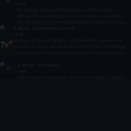
43 dk
Bay Dalaga, Sami üzerindeki baskıyı artırıyor. Bosko,
Valhalla'nın kapsamını öğreniyor. Jerome burç yorumuyla
tavsiye alıyor. Poppy'nin tehdidi üzerine Martian'ın eli kolu
8
. Bölüm:
bağlanıyor; Henry'nin ekibiyle birlikte, Poppy'nin hayatını
Truth Will Set You Free
tehlikeye atacak riskli bir işe alım stratejisi planlıyor.
48 dk
Başarısız bir işe alım girişimi, çözümlenen bir oyun ve umut
vadeden bir ipucu olayları alt üst ediyor. Riskler netleştikçe
ve ahlaki ikilemler ortaya çıktıkça gerilim artıyor. Bu sırada
beklenmedik bir ifşaat her şeyi değiştirmekle tehdit ediyor.
9
. Bölüm:
The Rubicon
46 dk
Marslı, Langley'i kandırıyor. Blair ve Owen, Beyaz Tavşan'ı
arıyor. Osman, riskleri artırıyor. Henry, Dr. Blake'i
değerlendirme için görevlendiriyor. Danny geri dönüşü
olmayan bir karar veriyor. Bosko'nun yeşil ışığıyla bir tuzak
10
. Bölüm:
Overtaken by Events
aktif hale geliyor.
48 dk
Operasyonun komutası elinden kayıp giderken, Bosko
acı bir gerçeği paylaşıyor; Naomi İran'dan rahatsız edici
haberler alıyor; Richardson yasa dışı bir operasyon
yürütüyor; Felix olayların içine sürükleniyor; çaresiz kalan