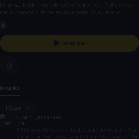
barışı da... Her biri içinde onlarca öykü barındırıyor... “Tarihe Geçen
Kaleler” belgesel dizisi, her bölümde farklı bir kaleyi anlatıyor.
HD
Hemen İzle
Bölümler
1. Sezon
1
. Bölüm:
Çeşme Kalesi
10 dk
1770 Çeşme Deniz Muharebesi, Osmanlı donanması ile Rus
donanmasını karşı karşıya getirdi. Osmanlı donanması ağır bir