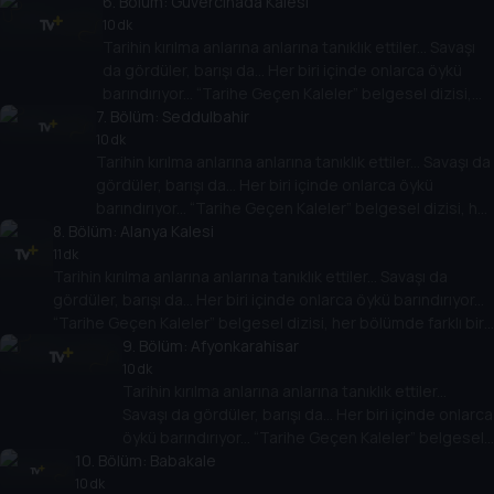
mayınlar zaferde kritik rol üstlendi. Kale-i Sultaniye,
6
. Bölüm:
Güvercinada Kalesi
Çanakkale Zaferi’ne tanıklık etti.
10 dk
Tarihin kırılma anlarına anlarına tanıklık ettiler... Savaşı
da gördüler, barışı da... Her biri içinde onlarca öykü
barındırıyor... “Tarihe Geçen Kaleler” belgesel dizisi,
7
her bölümde farklı bir kaleyi anlatıyor.
. Bölüm:
Seddulbahir
10 dk
Tarihin kırılma anlarına anlarına tanıklık ettiler... Savaşı da
gördüler, barışı da... Her biri içinde onlarca öykü
barındırıyor... “Tarihe Geçen Kaleler” belgesel dizisi, her
8
. Bölüm:
bölümde farklı bir kaleyi anlatıyor.
Alanya Kalesi
11 dk
Tarihin kırılma anlarına anlarına tanıklık ettiler... Savaşı da
gördüler, barışı da... Her biri içinde onlarca öykü barındırıyor...
“Tarihe Geçen Kaleler” belgesel dizisi, her bölümde farklı bir
kaleyi anlatıyor.
9
. Bölüm:
Afyonkarahisar
10 dk
Tarihin kırılma anlarına anlarına tanıklık ettiler...
Savaşı da gördüler, barışı da... Her biri içinde onlarca
öykü barındırıyor... “Tarihe Geçen Kaleler” belgesel
10
. Bölüm:
dizisi, her bölümde farklı bir kaleyi anlatıyor.
Babakale
10 dk