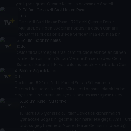
yenilgiye uğradı. Çeşme Kalesi, o savaşın en önemli
tanıklarından.
2
. Bölüm:
Cezayirli Gazi Hasan Paşa
10 dk
Cezayirli Gazi Hasan Paşa, 1770’deki Çeşme Deniz
Muharebesi’nden yok olma noktasına gelen Osmanlı
donanmasını kısa bir sürede yeniden inşa etti. Kısa bir
3
sürede yeniden Akdeniz’in büyük gücü haline getirdi.
. Bölüm:
Bodrum Kalesi
Çeşme Kalesi, bugün onun izlerini taşıyor.
10 dk
Osmanlı’da kardeşler arası taht mücadelesinde en bilinen
isimlerden biri, Fatih Sultan Mehmed’in şehzadesi Cem
Sultan’dır. Kardeşi II. Bayezid ile mücadeleyi kaybeden Cem
4
Sultan’ın; Rodos, İtalya ve Fransa’yı da kapsayan yolunun
. Bölüm:
Sığacık Kalesi
geçtiği yerlerden biri de Bodrum Kalesi olacaktı.
9 dk
Rodos’un 1522’de fethi, Kanuni Sultan Süleyman’ın
Belgrad’dan sonra ikinci büyük askeri başarısı olarak tarihe
geçti. İzmir’in Seferihisar ilçesi sınırlarındaki Sığacık Kalesi,
Rodos seferinin en uzak lojistik üssüydü.
5
. Bölüm:
Kale-İ Sultaniye
11 dk
18 Mart 1915 Çanakkale… İtilaf Devletleri donanmaları
Çanakkale Boğazı’nı geçmek için harekete geçti. Ama Türk
ordusu geçit vermedi. Nusret Mayın Gemisi’nin döşediği