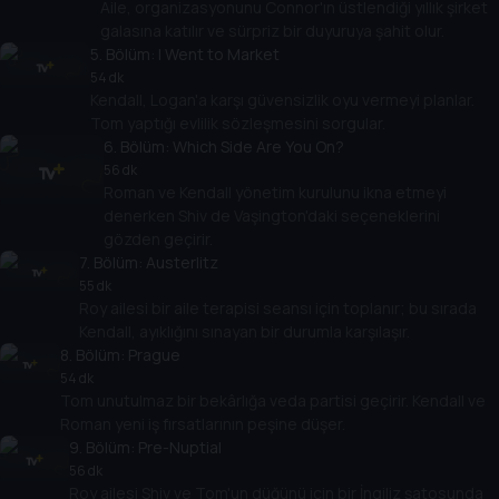
Aile, organizasyonunu Connor'ın üstlendiği yıllık şirket
galasına katılır ve sürpriz bir duyuruya şahit olur.
5
. Bölüm:
I Went to Market
54 dk
Kendall, Logan'a karşı güvensizlik oyu vermeyi planlar.
Tom yaptığı evlilik sözleşmesini sorgular.
6
. Bölüm:
Which Side Are You On?
56 dk
Roman ve Kendall yönetim kurulunu ikna etmeyi
denerken Shiv de Vaşington'daki seçeneklerini
gözden geçirir.
7
. Bölüm:
Austerlitz
55 dk
Roy ailesi bir aile terapisi seansı için toplanır; bu sırada
Kendall, ayıklığını sınayan bir durumla karşılaşır.
8
. Bölüm:
Prague
54 dk
Tom unutulmaz bir bekârlığa veda partisi geçirir. Kendall ve
Roman yeni iş fırsatlarının peşine düşer.
9
. Bölüm:
Pre-Nuptial
56 dk
Roy ailesi Shiv ve Tom'un düğünü için bir İngiliz şatosunda