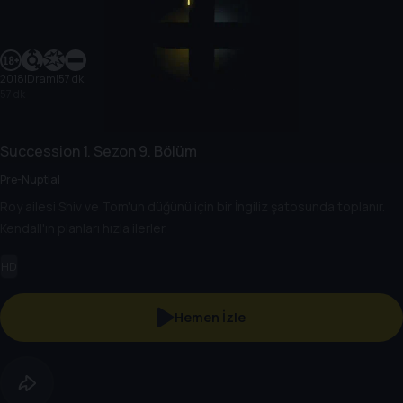
2018
|
Dram
|
57 dk
57 dk
Succession
1. Sezon
9. Bölüm
Pre-Nuptial
Roy ailesi Shiv ve Tom'un düğünü için bir İngiliz şatosunda toplanır.
Kendall'ın planları hızla ilerler.
HD
Hemen İzle