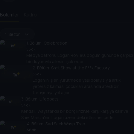
Bölümler
Kadro
1. Sezon
1
. Bölüm:
Celebration
58 dk
Medya patronu Logan Roy, 80. doğum gününde çarpıcı
bir duyuruyla ailesini şok eder.
2
. Bölüm:
Sh*t Show at the F**k Factory
55 dk
Logan'ın işleri yürütmede yaşı dolayısıyla artık
yetersiz kalması çocukları arasında ateşli bir
tartışmaya yol açar.
3
. Bölüm:
Lifeboats
54 dk
Kendall, Waystar'da bir borç kriziyle karşı karşıya kalır ve
Shiv, Marcia'nın Logan üzerindeki etkisine içerler.
4
. Bölüm:
Sad Sack Wasp Trap
56 dk