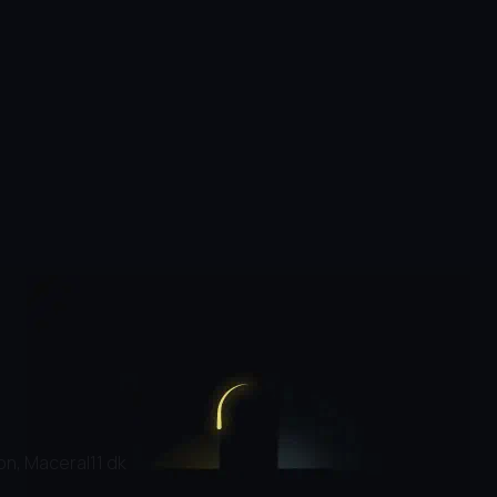
on, Macera
|
11 dk