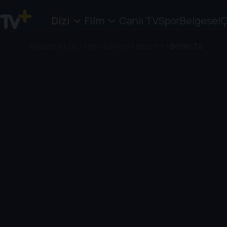
Dizi
Film
Canlı TV
Spor
Belgesel
Ç
Anasayfa
/
Dizi
/
Sonic Boom
/
Sezon 1
/
Bölüm 32