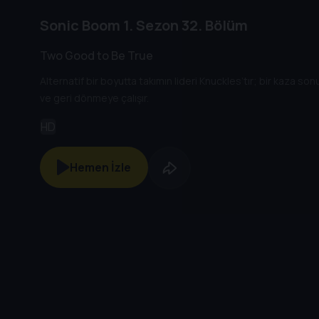
Sonic Boom
1. Sezon
32. Bölüm
Two Good to Be True
Alternatif bir boyutta takımın lideri Knuckles’tır; bir kaza s
ve geri dönmeye çalışır.
HD
Hemen İzle