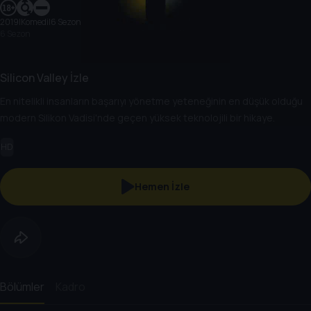
2019
|
Komedi
|
6 Sezon
6 Sezon
Silicon Valley İzle
En nitelikli insanların başarıyı yönetme yeteneğinin en düşük olduğu
modern Silikon Vadisi'nde geçen yüksek teknolojili bir hikaye.
HD
Hemen İzle
Bölümler
Kadro