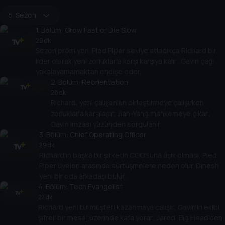
5. Sezon
1
. Bölüm:
Grow Fast or Die Slow
29 dk
Sezon prömiyeri. Pied Piper seviye atladıkça Richard bir
lider olarak yeni zorluklarla karşı karşıya kalır; Gavin çağı
yakalayamamaktan endişe eder.
2
. Bölüm:
Reorientation
28 dk
Richard, yeni çalışanları birleştirmeye çalışırken
zorluklarla karşılaşır; Jian-Yang mahkemeye çıkar;
Gavin imzası yüzünden sorgulanır.
3
. Bölüm:
Chief Operating Officer
29 dk
Richard'ın başka bir şirketin COO'suna âşık olması, Pied
Piper üyeleri arasında sürtüşmelere neden olur. Dinesh
yeni bir oda arkadaşı bulur.
4
. Bölüm:
Tech Evangelist
27 dk
Richard yeni bir müşteri kazanmaya çalışır; Gavin'in ekibi
şifreli bir mesaj üzerinde kafa yorar; Jared, Big Head'den