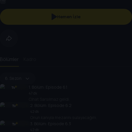
Hemen İzle
Bölümler
Kadro
6. Sezon
1
. Bölüm:
Episode 6.1
47 dk
Cihat Sarsılmaz geldi.
2
. Bölüm:
Episode 6.2
42 dk
Onun kanıyla mezarını sulayacağım.
3
. Bölüm:
Episode 6.3
42 dk