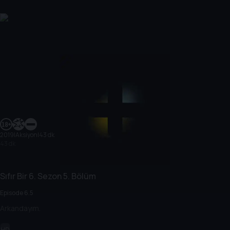
2019
|
Aksiyon
|
43 dk
43 dk
Sıfır Bir
6. Sezon
5. Bölüm
Episode 6.5
Arkandayım.
HD