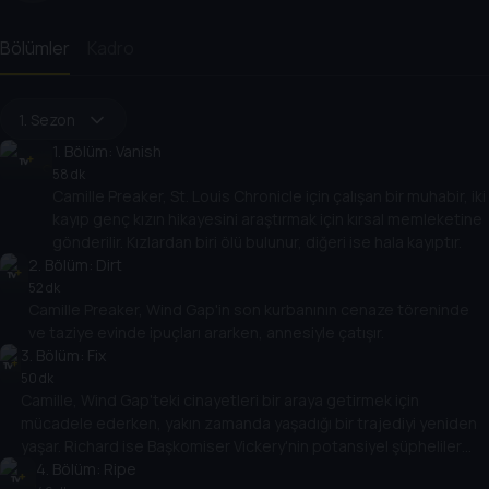
Bölümler
Kadro
1. Sezon
1
. Bölüm:
Vanish
58 dk
Camille Preaker, St. Louis Chronicle için çalışan bir muhabir, iki
kayıp genç kızın hikayesini araştırmak için kırsal memleketine
gönderilir. Kızlardan biri ölü bulunur, diğeri ise hala kayıptır.
2
. Bölüm:
Dirt
52 dk
Camille Preaker, Wind Gap'in son kurbanının cenaze töreninde
ve taziye evinde ipuçları ararken, annesiyle çatışır.
3
. Bölüm:
Fix
50 dk
Camille, Wind Gap'teki cinayetleri bir araya getirmek için
mücadele ederken, yakın zamanda yaşadığı bir trajediyi yeniden
yaşar. Richard ise Başkomiser Vickery'nin potansiyel şüpheliler
hakkındaki varsayımlarından dolayı giderek daha fazla hayal
4
. Bölüm:
Ripe