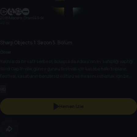
2018
|
Macera, Dram
|
49 dk
49 dk
Sharp Objects
1. Sezon
5. Bölüm
Closer
Yakınlarda bir katil serbest dolaşsa da Adora'nın ev sahipliği yaptığı
Wind Gap'in yıllık güney gururu festivali için kasaba halkı toplanır.
Festival, kasabanın benzersiz kültürü ve mirasını kutlamak için bir
fırsattır ve insanların bir araya gelip eğlenmeleri için bir zamandır.
HD
Hemen İzle