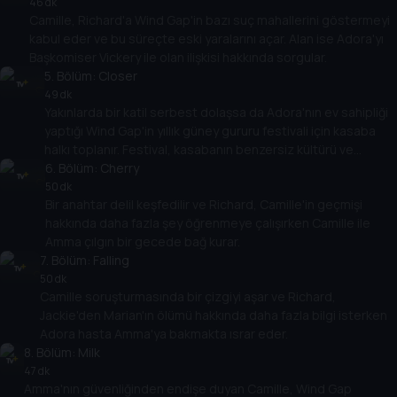
kırıklığına uğrar.
46 dk
Camille, Richard'a Wind Gap'in bazı suç mahallerini göstermeyi
kabul eder ve bu süreçte eski yaralarını açar. Alan ise Adora'yı
Başkomiser Vickery ile olan ilişkisi hakkında sorgular.
5
. Bölüm:
Closer
49 dk
Yakınlarda bir katil serbest dolaşsa da Adora'nın ev sahipliği
yaptığı Wind Gap'in yıllık güney gururu festivali için kasaba
halkı toplanır. Festival, kasabanın benzersiz kültürü ve
mirasını kutlamak için bir fırsattır ve insanların bir araya gelip
6
. Bölüm:
Cherry
eğlenmeleri için bir zamandır.
50 dk
Bir anahtar delil keşfedilir ve Richard, Camille'in geçmişi
hakkında daha fazla şey öğrenmeye çalışırken Camille ile
Amma çılgın bir gecede bağ kurar.
7
. Bölüm:
Falling
50 dk
Camille soruşturmasında bir çizgiyi aşar ve Richard,
Jackie'den Marian'ın ölümü hakkında daha fazla bilgi isterken
Adora hasta Amma'ya bakmakta ısrar eder.
8
. Bölüm:
Milk
47 dk
Amma'nın güvenliğinden endişe duyan Camille, Wind Gap