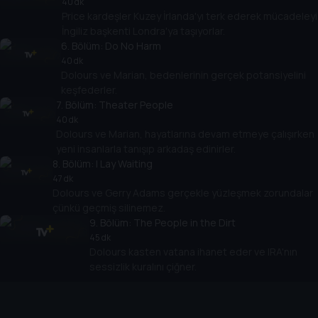
40 dk
Price kardeşler Kuzey İrlanda'yı terk ederek mücadeleyi
İngiliz başkenti Londra'ya taşıyorlar.
6
. Bölüm:
Do No Harm
40 dk
Dolours ve Marian, bedenlerinin gerçek potansiyelini
keşfederler.
7
. Bölüm:
Theater People
40 dk
Dolours ve Marian, hayatlarına devam etmeye çalışırken
yeni insanlarla tanışıp arkadaş edinirler.
8
. Bölüm:
I Lay Waiting
47 dk
Dolours ve Gerry Adams gerçekle yüzleşmek zorundalar
çünkü geçmiş silinemez.
9
. Bölüm:
The People in the Dirt
45 dk
Dolours kasten vatana ihanet eder ve IRA'nın
sessizlik kuralını çiğner.
Cihazlar