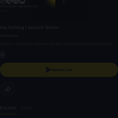
2024
|
Dram, Gerilim
|
40 dk
40 dk
Say Nothing
1. Sezon
6. Bölüm
Do No Harm
Dolours ve Marian, bedenlerinin gerçek potansiyelini keşfederler.
HD
Hemen İzle
Bölümler
Kadro