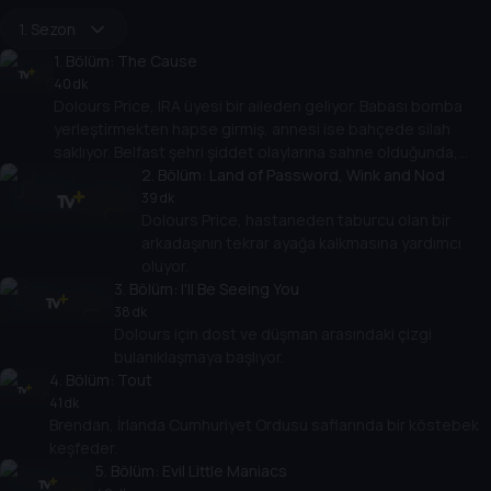
1. Sezon
1
. Bölüm:
The Cause
40 dk
Dolours Price, IRA üyesi bir aileden geliyor. Babası bomba
yerleştirmekten hapse girmiş, annesi ise bahçede silah
saklıyor. Belfast şehri şiddet olaylarına sahne olduğunda,
Dolours bu olaylara karışmayacağına yemin ediyor.
2
. Bölüm:
Land of Password, Wink and Nod
39 dk
Dolours Price, hastaneden taburcu olan bir
arkadaşının tekrar ayağa kalkmasına yardımcı
oluyor.
3
. Bölüm:
I'll Be Seeing You
38 dk
Dolours için dost ve düşman arasındaki çizgi
bulanıklaşmaya başlıyor.
4
. Bölüm:
Tout
41 dk
Brendan, İrlanda Cumhuriyet Ordusu saflarında bir köstebek
keşfeder.
5
. Bölüm:
Evil Little Maniacs