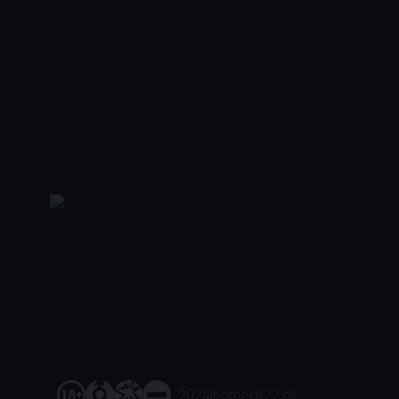
2024
|
Komedi
|
22 dk