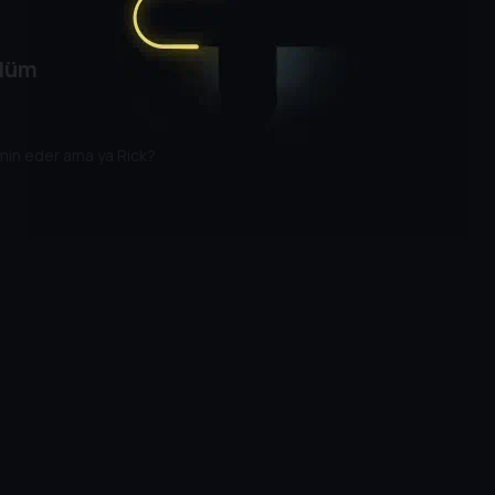
ölüm
emin eder ama ya Rick?