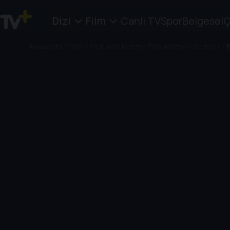
Dizi
Film
Canlı TV
Spor
Belgesel
Ç
Anasayfa
/
Dizi
/
Rick and Morty: The Anime
/
Sezon 1
/