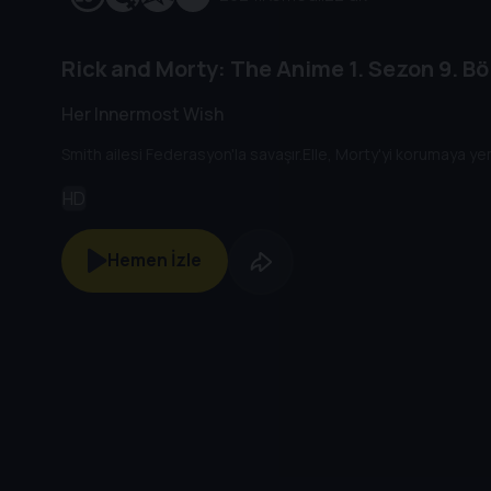
Rick and Morty: The Anime
1. Sezon
9. B
Her Innermost Wish
Smith ailesi Federasyon'la savaşır.Elle, Morty'yi korumaya y
HD
Hemen İzle