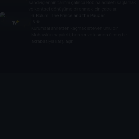
sandviçlerinin tarifini çalınca Robina adaleti sağlamak
ve kentsel dönüşüme direnmek için çabalar.
6
. Bölüm:
The Prince and the Pauper
16 dk
Kurumsal ahiretten kaçmak isteyen ünlü bir
Mohawk'ın hayaleti, benzer ve kısmen ölmüş bir
akrabasıyla karşılaşır.
Cihazlar
Öne Çıkanlar
TV+ Pro
Yasal
From
TV+ Nedir?
Aydınlatma Metni
Doğu
TV+ Ev (IPTV)
Kullanım Koşulları