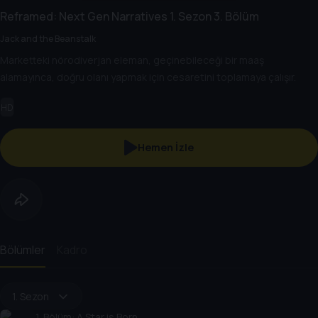
Reframed: Next Gen Narratives
1. Sezon
3. Bölüm
Jack and the Beanstalk
Marketteki nörodiverjan eleman, geçinebileceği bir maaş
alamayınca, doğru olanı yapmak için cesaretini toplamaya çalışır.
HD
Hemen İzle
Bölümler
Kadro
1. Sezon
1
. Bölüm:
A Star is Born