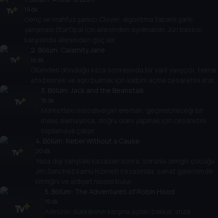
19 dk
Genç ve mahfuz şarkıcı Clover, algoritma tabanlı şarkı
yarışması StarOpal için ailesinden ayrılmalıdır. Jüri baskısı
karşısında ailesinden güç alır.
2
. Bölüm:
Calamity Jane
16 dk
Ölümden döndüğü kaza sonrasında bir varil yarışçısı, tekrar
ata binmek ve aşkı bulmak için kalbini açma cesaretini arar.
3
. Bölüm:
Jack and the Beanstalk
18 dk
Marketteki nörodiverjan eleman, geçinebileceği bir
maaş alamayınca, doğru olanı yapmak için cesaretini
toplamaya çalışır.
4
. Bölüm:
Rebel Without a Cause
20 dk
Yasa dışı yarıştaki kazadan sonra, sorunlu zengin çocuğu
Jim Sanchez kamu hizmeti cezasında, sanat galerisinde
kimliğini ve aidiyet hissini bulur.
5
. Bölüm:
The Adventures of Robin Hood
19 dk
Ailesinin dükkânının karşına açılan bakkal, imza