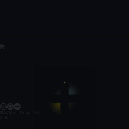
2025
|
Dram, Komedi
|
19 dk
19 dk