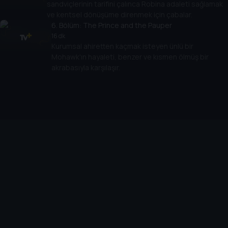
sandviçlerinin tarifini çalınca Robina adaleti sağlamak
ve kentsel dönüşüme direnmek için çabalar.
6
. Bölüm:
The Prince and the Pauper
16 dk
Kurumsal ahiretten kaçmak isteyen ünlü bir
Mohawk'ın hayaleti, benzer ve kısmen ölmüş bir
akrabasıyla karşılaşır.
Cihazlar
Öne Çıkanlar
TV+ Pro
Yasal
From
TV+ Nedir?
Aydınlatma Metni
Doğu
TV+ Ev (IPTV)
Kullanım Koşulları