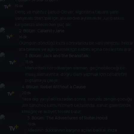
19 dk
Genç ve mahfuz şarkıcı Clover, algoritma tabanlı şarkı
yarışması StarOpal için ailesinden ayrılmalıdır. Jüri baskısı
karşısında ailesinden güç alır.
2
. Bölüm:
Calamity Jane
16 dk
Ölümden döndüğü kaza sonrasında bir varil yarışçısı, tekrar
ata binmek ve aşkı bulmak için kalbini açma cesaretini arar.
3
. Bölüm:
Jack and the Beanstalk
18 dk
Marketteki nörodiverjan eleman, geçinebileceği bir
maaş alamayınca, doğru olanı yapmak için cesaretini
toplamaya çalışır.
4
. Bölüm:
Rebel Without a Cause
20 dk
Yasa dışı yarıştaki kazadan sonra, sorunlu zengin çocuğu
Jim Sanchez kamu hizmeti cezasında, sanat galerisinde
kimliğini ve aidiyet hissini bulur.
5
. Bölüm:
The Adventures of Robin Hood
19 dk
Ailesinin dükkânının karşına açılan bakkal, imza