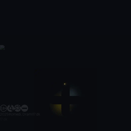
2025
|
Komedi, Dram
|
17 dk
17 dk