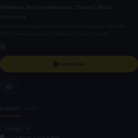
Reframed: Next Gen Narratives
1. Sezon
2. Bölüm
Calamity Jane
Ölümden döndüğü kaza sonrasında bir varil yarışçısı, tekrar ata
binmek ve aşkı bulmak için kalbini açma cesaretini arar.
HD
Hemen İzle
Bölümler
Kadro
1. Sezon
1
. Bölüm:
A Star is Born