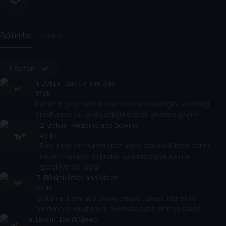
Bölümler
Kadro
1. Sezon
1
. Bölüm:
Back in the Day
57 dk
Kanan'ın geçmişini, bu işlere nasıl bulaştığını, kaçırdığı
fırsatları ve bu yolda aldığı kararları gözden geçirir.
2
. Bölüm:
Reaping and Sowing
49 dk
Raq, rakip bir mürettebat üyesi öldürüldükten sonra
hedefi Kanan'ın sırtından uzaklaştırmak için ne
gerekiyorsa yapar.
3
. Bölüm:
Stick and Move
53 dk
Şokun etkisini atlatmaya çalışan Kanan, Marvin'İn
yardımıyla uyuşturucu oyununa dahil olmaya çalışır.
4
. Bölüm:
Don't Sleep