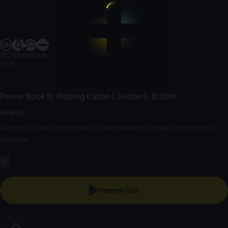
2021
|
Dram
|
56 dk
56 dk
Power Book III: Raising Kanan
1. Sezon
6. Bölüm
Level Up
Famous ve Juke, konserleri için hazırlanırken Raquel, Symphony'ye
sinirlenir.
HD
Hemen İzle