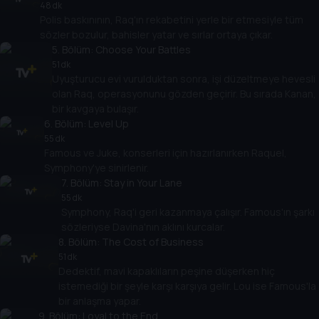
48 dk
Polis baskınının, Raq'ın rekabetini yerle bir etmesiyle tüm
sözler bozulur, bahisler yatar ve sırlar ortaya çıkar.
5
. Bölüm:
Choose Your Battles
51 dk
Uyuşturucu evi vurulduktan sonra, işi düzeltmeye hevesli
olan Raq, operasyonunu gözden geçirir. Bu sırada Kanan,
bir kavgaya bulaşır.
6
. Bölüm:
Level Up
55 dk
Famous ve Juke, konserleri için hazırlanırken Raquel,
Symphony'ye sinirlenir.
7
. Bölüm:
Stay in Your Lane
55 dk
Symphony, Raq'i geri kazanmaya çalışır. Famous'ın şarkı
sözleriyse Davina'nın aklını kurcalar.
8
. Bölüm:
The Cost of Business
51 dk
Dedektif, mavi kapaklıların peşine düşerken hiç
istemediği bir şeyle karşı karşıya gelir. Lou ise Famous'la
bir anlaşma yapar.
9
. Bölüm:
Loyal to the End