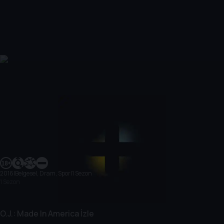
2016
|
Belgesel, Dram, Spor
|
1 Sezon
1 Sezon
O.J.: Made In America İzle