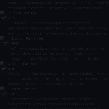
ırksal olarak bölünmüş bir ülkede geniş bir popülerlik kazanan bir
atlet olarak ünlenen ve `The Juice' ve `OJ' olarak da bilinen
Orenthal James Simpson'ın ilk yılları.
2
. Bölüm:
Part Two
95 dk
OJ Simpson, 1990'ların Los Angeles'ında taşan ırksal
gerginliklere, sırlar ve yalanlardan oluşan bir temel üzerine inşa
edilmiş mükemmel bir imaj oluşturarak, Brentwood'daki seçkin
malikanesinde katılıyor.
3
. Bölüm:
Part Three
95 dk
OJ'in, ayrı yaşadığı karısını ve bir tanıdığını vahşice öldürmesi
nedeniyle tutuklanması, ardından kaçma girişimi ve
yargılanmasının, 'Yüzyılın Davası' için nasıl bir medya sirkine
4
. Bölüm:
dönüştüğünün incelenmesi.
Part Four
92 dk
OJ Simpson'ın cinayet davası aylardır ülkenin dikkatini çekiyor ve
ırk, ceza adaleti ve ünlü ayrıcalığı gibi konularda tartışmalara yol
açarak medya ve kültürel manzarayı değiştiriyor.
5
. Bölüm:
Part Five
97 dk
OJ Simpson'ın cinayetten beraat etmesi dava takipçilerini
böldü, ancak 13 yıl sonra Las Vegas'ta soygun ve adam