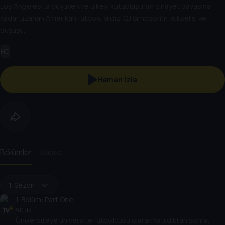
Los Angeles'ta büyüyen ve ülkeyi kutuplaştıran cinayet davasına
kadar uzanan Amerikan futbolu yıldızı OJ Simpson'ın yükselişi ve
düşüşü.
HD
Hemen İzle
Bölümler
Kadro
1. Sezon
1
. Bölüm:
Part One
90 dk
Üniversiteye üniversite futbolcusu olarak katıldıktan sonra,