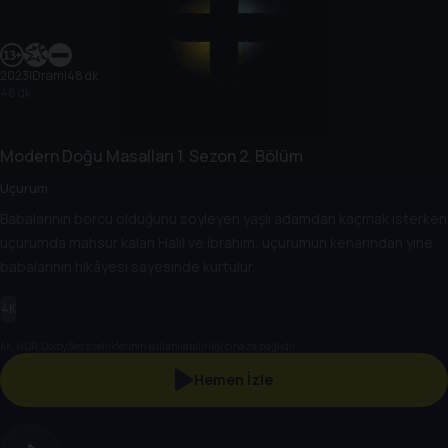
2023
|
Dram
|
48 dk
48 dk
Modern Doğu Masalları
1. Sezon
2. Bölüm
Uçurum
Babalarının borcu olduğunu söyleyen yaşlı adamdan kaçmak isterken
uçurumda mahsur kalan Halil ve İbrahim, uçurumun kenarından yine
babalarının hikâyesi sayesinde kurtulur.
4K
4K, HDR, Dolby Ses özelliklerinin kullanılabilirliği cihaza bağlıdır.
Hemen İzle