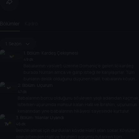
Bölümler
Kadro
1. Sezon
1
. Bölüm:
Kardeş Çekişmesi
49 dk
Babalarının vasiyeti üzerine Domaniç'e gelen iki kardeş
burada Numan amca ve garip isteği ile karşılaşırlar. Tüm
bunların delilik olduğunu düşünen Halil, babalarını köyün
2
. Bölüm:
mezarlığına gömecekken İbrahim'le yüzleşmek zorunda
Uçurum
kalır.
47 dk
Babalarının borcu olduğunu söyleyen yaşlı adamdan kaçmak
isterken uçurumda mahsur kalan Halil ve İbrahim, uçurumun
kenarından yine babalarının hikâyesi sayesinde kurtulur.
3
. Bölüm:
Yılanlar Uyandı
46 dk
Benzin almak için durdukları köyde Halil'i yılan sokar. Köylüler
olan bitenden Halil ve İbrahim'i sorumlu tutarken tüm