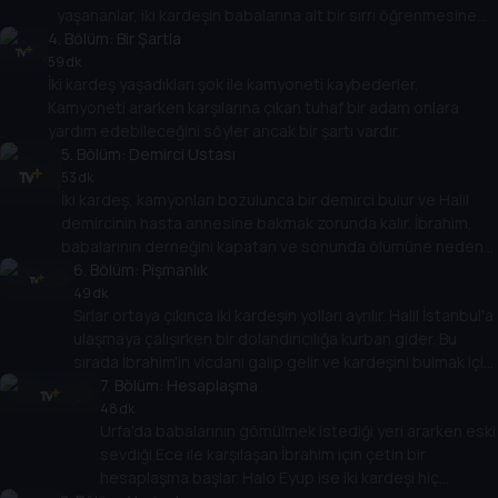
yaşananlar, iki kardeşin babalarına ait bir sırrı öğrenmesine
4
olanak sağlar.
. Bölüm:
Bir Şartla
59 dk
İki kardeş yaşadıkları şok ile kamyoneti kaybederler.
Kamyoneti ararken karşılarına çıkan tuhaf bir adam onlara
yardım edebileceğini söyler ancak bir şartı vardır.
5
. Bölüm:
Demirci Ustası
53 dk
İki kardeş, kamyonları bozulunca bir demirci bulur ve Halil
demircinin hasta annesine bakmak zorunda kalır. İbrahim,
babalarının derneğini kapatan ve sonunda ölümüne neden
olan kişiyi keşfeder.
6
. Bölüm:
Pişmanlık
49 dk
Sırlar ortaya çıkınca iki kardeşin yolları ayrılır. Halil İstanbul'a
ulaşmaya çalışırken bir dolandırıcılığa kurban gider. Bu
sırada İbrahim'in vicdanı galip gelir ve kardeşini bulmak için
geri döner.
7
. Bölüm:
Hesaplaşma
48 dk
Urfa'da babalarının gömülmek istediği yeri ararken eski
sevdiği Ece ile karşılaşan İbrahim için çetin bir
hesaplaşma başlar. Halo Eyüp ise iki kardeşi hiç