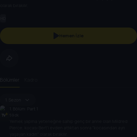
olarak bırakılır.
HD
Hemen İzle
Bölümler
Kadro
1. Sezon
1
. Bölüm:
Part 1
59 dk
Yemek yapma yeteneğine sahip genç bir anne olan Mildred
Pierce, kocası Bert'i evden attıktan sonra "kocasından ayrı
yaşayan kadın" olarak bırakılır.