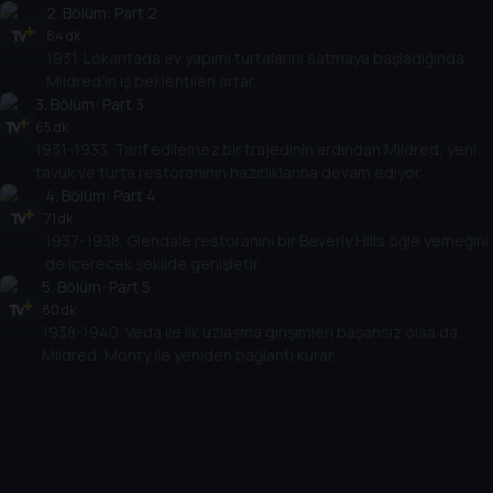
2
. Bölüm:
Part 2
64 dk
1931. Lokantada ev yapımı turtalarını satmaya başladığında
Mildred'in iş beklentileri artar.
3
. Bölüm:
Part 3
65 dk
1931-1933. Tarif edilemez bir trajedinin ardından Mildred, yeni
tavuk ve turta restoranının hazırlıklarına devam ediyor.
4
. Bölüm:
Part 4
71 dk
1937-1938. Glendale restoranını bir Beverly Hills öğle yemeğini
de içerecek şekilde genişletir.
5
. Bölüm:
Part 5
80 dk
1938-1940. Veda ile ilk uzlaşma girişimleri başarısız olsa da,
Mildred, Monty ile yeniden bağlantı kurar.