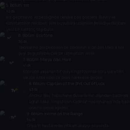
5
. Bölüm:
Iris
45 dk
Iris geçmişiyle yüzleştiğinde tehlike baş gösterir. Bunny ve
Konstantin'in rekabeti yeni boyutlara ulaşırken Belediye Başkanı
yeni bir satranç taşı bulur.
6
. Bölüm:
Ecotone
36 dk
Yakınlarına gerçekleşen bir saldırının ardından Mike'a her
şeyi değiştirebilecek bir ültimatom verilir.
7
. Bölüm:
Marya Was Here
41 dk
Köprüde yaşanan bir olay Kingstown'da soru işaretleri
yaratır. Mike riskli bir planı harekete geçirir.
8
. Bölüm:
Captain of the Shit Out of Luck
43 dk
Anchor Bay, hapishane duvarlarının dışından saldırıya
uğrar. Mike, Kingstown Kadınlar Hapishanesi'nde bazı
önemli işlerle ilgilenir.
9
. Bölüm:
Home on the Range
54 dk
Crips'in hastanede intikam arayışı sırasında