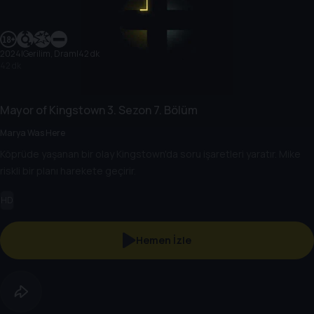
2024
|
Gerilim, Dram
|
42 dk
42 dk
Mayor of Kingstown
3. Sezon
7. Bölüm
Marya Was Here
Köprüde yaşanan bir olay Kingstown'da soru işaretleri yaratır. Mike
riskli bir planı harekete geçirir.
HD
Hemen İzle