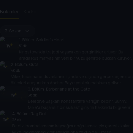
Bölümler
Kadro
3. Sezon
1
. Bölüm:
Soldier's Heart
51 dk
Kingstown'da trajedi yaşanırken gerginlikler artıyor. Bu
arada Rus mafyasının yeni bir yüzü şehirde dükkan kuruyor.
2
. Bölüm:
Guts
40 dk
Mike, hapishane duvarlarının içinde ve dışında gerçekleşen son
ölümleri araştırırken Anchor Bay'e yeni bir mahkum geliyor.
3
. Bölüm:
Barbarians at the Gate
38 dk
Belediye Başkanı Konstantin'e varlığını bildirir. Bunny,
Mike'a başarısız bir suikast girişimi hakkında bilgi verir.
4
. Bölüm:
Rag Doll
38 dk
Bir dizi bombalamanın kaynağını doğrulamak için çaresiz kalan
Mike, beklenmedik bir şekilde ona zeytin dalı uzatır.