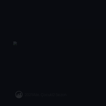
2021
|
Aile, Çocuk
|
2 Sezon