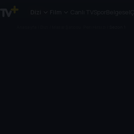
Dizi
Film
Canlı TV
Spor
Belgesel
Ç
Anasayfa
/
Dizi
/
Masal Şatosu: Peri Hırsızı
/
Sezon 1