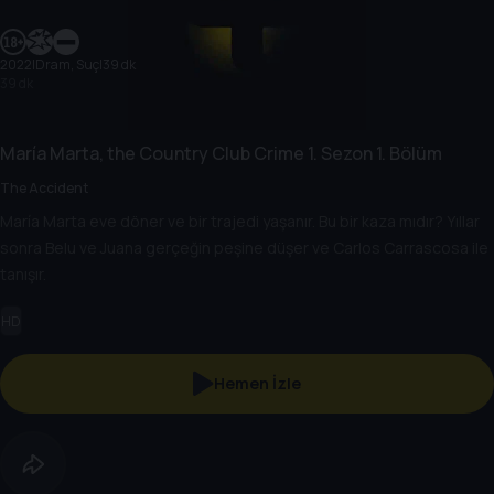
2022
|
Dram, Suç
|
39 dk
39 dk
María Marta, the Country Club Crime
1. Sezon
1. Bölüm
The Accident
María Marta eve döner ve bir trajedi yaşanır. Bu bir kaza mıdır? Yıllar
sonra Belu ve Juana gerçeğin peşine düşer ve Carlos Carrascosa ile
tanışır.
HD
Hemen İzle