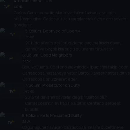
4
. Bölüm:
Blood Ties
40 dk
Carlos Carrascosa ile María Marta'nın babası arasında
sürtüşme çıkar. Carlos tutuklu yargılanmak üzere cezaevine
gönderilir.
5
. Bölüm:
Deprived of Liberty
38 dk
2011’de ailenin delilleri gizleme suçuna ilişkin davası
görülür ve birçok kişi suçlu bulunarak tutuklanır.
6
. Bölüm:
Good Neighbors
37 dk
Belu ve Juana, Centeno aleyhindeki ipuçlarını takip eder.
Carrascosa hastaneye yatar. Bártoli kanser hastasıdır ve
Carrascosa onu ziyaret eder.
7
. Bölüm:
Prosecutor on Duty
40 dk
2015'te davanın savcıları değişir. Bártoli ölür,
Carrascosa'nın ev hapsi kaldırılır. Centeno serbest
bırakılır.
8
. Bölüm:
He Is Presumed Guilty
33 dk
Özgürlüğüne kavuşan Carrascosa, imajını düzeltmeye