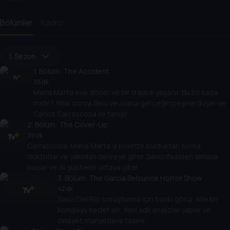
Bölümler
Kadro
1. Sezon
1
. Bölüm:
The Accident
38 dk
María Marta eve döner ve bir trajedi yaşanır. Bu bir kaza
mıdır? Yıllar sonra Belu ve Juana gerçeğin peşine düşer ve
Carlos Carrascosa ile tanışır.
2
. Bölüm:
The Cover-Up
39 dk
Carrascosa, María Marta’yı küvette bulduktan sonra
doktorlar ve yakınları devreye girer. Savcı ifadeleri almaya
başlar ve ilk şüpheler ortaya çıkar.
3
. Bölüm:
The Garcia Belsunce Horror Show
42 dk
Savcı Del Río soruşturma için baskı görür. Aile bir
komşuyu hedef alır. Yeni adli analizler yapılır ve
cinayet manşetlere taşınır.