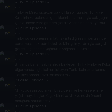
4
. Bölüm:
Episode 1.4
7 dk
Tinky ve Minky sıcaktan bayıldıkları bir günde, Toriki ve
Kukulinin kutuplardan geldiklerini anlatmalarıyla çok şaşırır.
Çünkü hiçbir yere gitmemişlerdir. Acaba neler oluyordur?
5
. Bölüm:
Episode 1.5
7 dk
Tinky, suyun önemini anlatmak istediği resim sergisinde
sorun yaşamaktadır. Kukuli ve Minkynin yardımıyla sergiyi
gerçekleştirir ama yağmurun yağması durumları
değiştirecektir.
6
. Bölüm:
Episode 1.6
7 dk
Bir yanda baharı sabırsızlıkla bekleyen Tinky, Mİnky ve Kukuli
diğer yanda kışta kalmak isteyen Toriki. Kahramanlarımız,
Torikiye baharı sevdirebilecek mi?
7
. Bölüm:
Episode 1.7
7 dk
Minky odasını toplarken biraz gerilir ve herkese emirler
yağdırmaya başlar. Küçük bir rüya Minkye neyin önemli
olduğunu hatırlatacaktır.
8
. Bölüm:
Episode 1.8
7 dk