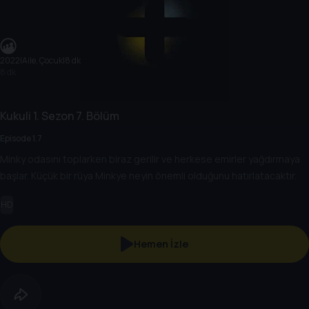
2022
|
Aile, Çocuk
|
8 dk
8 dk
Kukuli
1. Sezon
7. Bölüm
Episode 1.7
Minky odasını toplarken biraz gerilir ve herkese emirler yağdırmaya
başlar. Küçük bir rüya Minkye neyin önemli olduğunu hatırlatacaktır.
HD
Hemen İzle