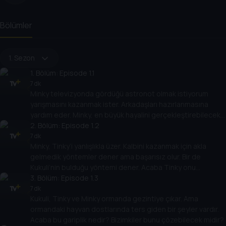
Bölümler
1. Sezon
1
. Bölüm:
Episode 1.1
7 dk
Minky televizyonda gördüğü astronot olmak istiyorum
yarışmasını kazanmak ister. Arkadaşları hazırlanmasına
yardım eder. Minky, en büyük hayalini gerçekleştirebilecek
midir?
2
. Bölüm:
Episode 1.2
7 dk
Minky, Tinky’i yanlışlıkla üzer. Kalbini kazanmak için akla
gelmedik yöntemler dener ama başarısız olur. Bir de
Kukuli’nin bulduğu yöntemi dener. Acaba Tinky onu
affedecek mi?
3
. Bölüm:
Episode 1.3
7 dk
Kukuli, Tinky ve Minky ormanda gezintiye çıkar. Ama
ormandaki hayvan dostlarında ters giden bir şeyler vardır.
Acaba bu gariplik nedir? Bizimkiler bunu çözebilecek midir?