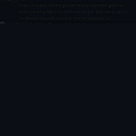
Tinky ve Kukuli, Minkyi geride bırakıp konsere giderler.
Minky sevilmediğini hissetmeye başlar. Bakalım güzel bir
kucaklaşma bu kötü hislere son verebilecek mi?
9
. Bölüm:
Episode 1.9
60 dk
29 Ekim Cumhuriyet Bayramı şarkısı sizlerle!
Cihazlar
Öne Çıkanlar
TV+ Pro
Yasal
From
TV+ Nedir?
Aydınlatma Metni
Doğu
TV+ Ev (IPTV)
Kullanım Koşulları
The Housemaid
TV+ Smart TV
Bilgi Toplumu Hizmetleri
A Knight of the Seven Kingdoms