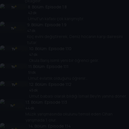
çıkagelir.
8
. Bölüm:
Episode 1.8
42 dk
Umut'un kafası çok karışmıştır.
9
. Bölüm:
Episode 1.9
47 dk
Koç evini değiştirerek, Deniz hocanın karşı dairesini
tutar.
10
. Bölüm:
Episode 1.10
47 dk
Okula Barış isimli yeni bir öğrenci gelir.
11
. Bölüm:
Episode 1.11
51 dk
Umut evlatlık olduğunu öğrenir...
12
. Bölüm:
Episode 1.12
45 dk
Umut babası olarak bildiği İsmail Bey'in yanına döner.
13
. Bölüm:
Episode 1.13
44 dk
Müzik yarışmasında okulunu temsil eden Cihan
yarışmada 1. olur.
14
. Bölüm:
Episode 1.14