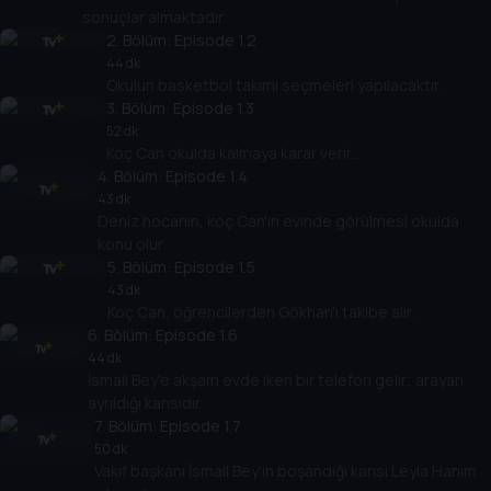
sonuçlar almaktadır.
2
. Bölüm:
Episode 1.2
44 dk
Okulun basketbol takımı seçmeleri yapılacaktır.
3
. Bölüm:
Episode 1.3
52 dk
Koç Can okulda kalmaya karar verir...
4
. Bölüm:
Episode 1.4
43 dk
Deniz hocanın, koç Can'ın evinde görülmesi okulda
konu olur.
5
. Bölüm:
Episode 1.5
43 dk
Koç Can, öğrencilerden Gökhan'ı takibe alır.
6
. Bölüm:
Episode 1.6
44 dk
İsmail Bey'e akşam evde iken bir telefon gelir; arayan
ayrıldığı karısıdır.
7
. Bölüm:
Episode 1.7
50 dk
Vakıf başkanı İsmail Bey'in boşandığı karısı Leyla Hanım