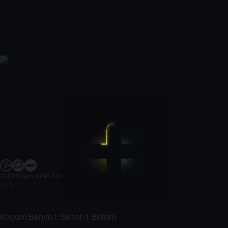
2002
|
Dram, Aile
|
43 dk
43 dk
Koçum Benim
1. Sezon
1. Bölüm