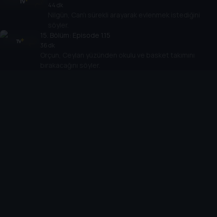
44 dk
Nilgün, Can'ı sürekli arayarak evlenmek istediğini
söyler.
15
. Bölüm:
Episode 1.15
36 dk
Orçun, Ceylan yüzünden okulu ve basket takımını
bırakacağını söyler.
16
. Bölüm:
Episode 1.16
39 dk
Cihan'ın annesi hastalanır ve hastaneye kaldırılır.
17
. Bölüm:
Episode 1.17
45 dk
Can'ı eski eşi Nilgün, Marmaris'e yerleşeceğini ve kızlarını
göstermeyeceğini söyler.
18
. Bölüm:
Episode 1.18
35 dk
Deniz hoca ile oyuncular koçun evine giderler ama kapı
açılmaz.
19
. Bölüm:
Episode 1.19
37 dk
Kızına çok düşkün olan Can, okuldan ayrılarak Marmaris’e
yerleşmeye karar verir.