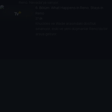
Reno, Nevada'ya varıyor.
6
. Bölüm:
What Happens in Reno, Stays in
Reno
27 dk
Knuckles ve Wade arasındaki dostluk
sınanıyor, eski ve yeni düşmanlar Reno'da bir
araya geliyor.
Cihazlar
Öne Çıkanlar
TV+ Pro
Yasal
From
TV+ Nedir?
Aydınlatma Metni
Doğu
TV+ Ev (IPTV)