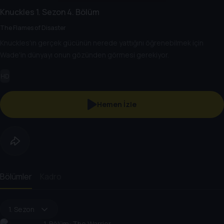
Knuckles
1. Sezon
4. Bölüm
The Flames of Disaster
Knuckles'ın gerçek gücünün nerede yattığını öğrenebilmek için
Wade'in dünyayı onun gözünden görmesi gerekiyor.
HD
Hemen İzle
Bölümler
Kadro
1. Sezon
1
. Bölüm:
The Warrior