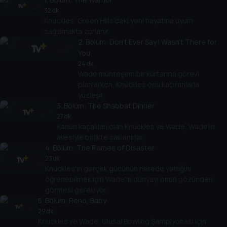
32 dk
Knuckles, Green Hills'deki yeni hayatına uyum
sağlamakta zorlanır.
2
. Bölüm:
Don't Ever Say I Wasn't There for
You
24 dk
Wade muhteşem bir kurtarma görevi
planlarken, Knuckles onu kaçıranlarla
yüzleşir.
3
. Bölüm:
The Shabbat Dinner
27 dk
Kanun kaçakları olan Knuckles ve Wade, Wade'in
ailesiyle birlikte saklanırlar.
4
. Bölüm:
The Flames of Disaster
23 dk
Knuckles'ın gerçek gücünün nerede yattığını
öğrenebilmek için Wade'in dünyayı onun gözünden
görmesi gerekiyor.
5
. Bölüm:
Reno, Baby
29 dk
Knuckles ve Wade, Ulusal Bowling Şampiyonası için