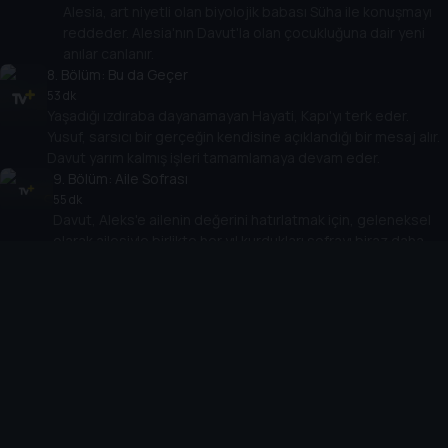
Alesia, art niyetli olan biyolojik babası Süha ile konuşmayı
reddeder. Alesia'nın Davut'la olan çocukluğuna dair yeni
anılar canlanır.
8
. Bölüm:
Bu da Geçer
53 dk
Yaşadığı ızdıraba dayanamayan Hayati, Kapı'yı terk eder.
Yusuf, sarsıcı bir gerçeğin kendisine açıklandığı bir mesaj alır.
Davut yarım kalmış işleri tamamlamaya devam eder.
9
. Bölüm:
Aile Sofrası
55 dk
Davut, Aleks'e ailenin değerini hatırlatmak için, geleneksel
olarak ailesiyle birlikte her yıl kurdukları sofrayı biraz daha
erken kurmaya karar verir. Ancak Aleks'in hıncı dinmek
bilmez.
10
. Bölüm:
Yüzleşme
64 dk
Davut, tüm gerçeği öğrendikten sonra Aleks'le yüzleşir.
Eleni'ye karşı gerçekte neler hissettiğini açıklarken, bir
fedakârlık trajediyle sonuçlanır.
Cihazlar