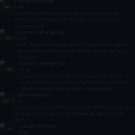
3
. Bölüm:
Zeytin Dalı
47 dk
Davut'tan intikam alma arzusuyla yanıp tutuşan Aleks,
Alesia'yı Kapı'nın geleceğini tehlikeye atacak bir karar
vermeye zorlar.
4
. Bölüm:
Defne Yaprağı
53 dk
Kapı, Ziya için bir yuva, acı çeken bir adam için bir sığınak
olur ve Alesia'ya kalmak için bir sebep verir, ancak huzur
kısa sürer.
5
. Bölüm:
Geçmişin Yükü
54 dk
Zübeyde kaçmak için çok uğraştığı kaderiyle yüzleşir.
Aleks, Davut'a karşı giderek daha fazla kinle dolmakta ve
intikam planında taşları yerinden oynatmaktadır.
6
. Bölüm:
Baba Gibi
50 dk
Aleks, Alesia'ya Eleni ve Davut arasındaki iş sözleşmesini verir.
Alesia da Davut'un gerçek kimliği hakkında daha fazla şey
öğrenir.
7
. Bölüm:
Uçurtma
53 dk