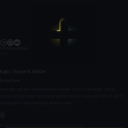
2023
|
Dram
|
53 dk
53 dk
Kapı
1. Sezon
8. Bölüm
Bu da Geçer
Yaşadığı ızdıraba dayanamayan Hayati, Kapı'yı terk eder. Yusuf,
sarsıcı bir gerçeğin kendisine açıklandığı bir mesaj alır. Davut yarım
kalmış işleri tamamlamaya devam eder.
4K
4K, HDR, Dolby Ses özelliklerinin kullanılabilirliği cihaza bağlıdır.