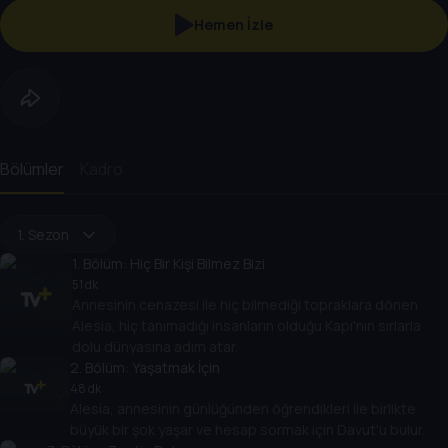
Hemen İzle
Bölümler
Kadro
1. Sezon
1
. Bölüm:
Hiç Bir Kişi Bilmez Bizi
51 dk
Annesinin cenazesi ile hiç bilmediği topraklara dönen
Alesia, hiç tanımadığı insanların olduğu Kapı'nın sırlarla
dolu dünyasına adım atar.
2
. Bölüm:
Yaşatmak İçin
48 dk
Alesia, annesinin günlüğünden öğrendikleri ile birlikte
büyük bir şok yaşar ve hesap sormak için Davut'u bulur.