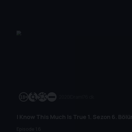
2020
|
Dram
|
76 dk
I Know This Much Is True
1. Sezon
6. Böl
Episode 1.6