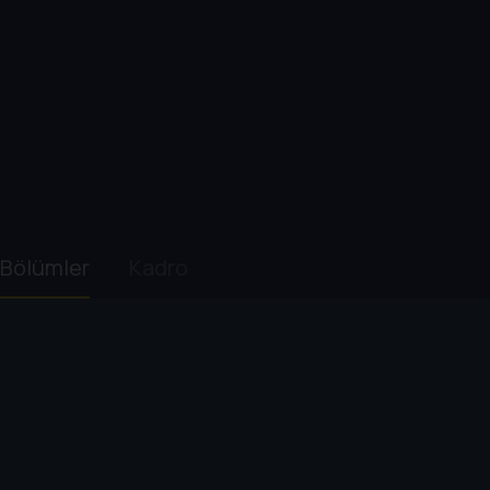
Bölümler
Kadro
1. Sezon
1
. Bölüm:
Episode 1.1
57 dk
Dominick Birdsey, ikiz kardeşi Thomas'ın toplum içinde ş
2
. Bölüm:
Episode 1.2