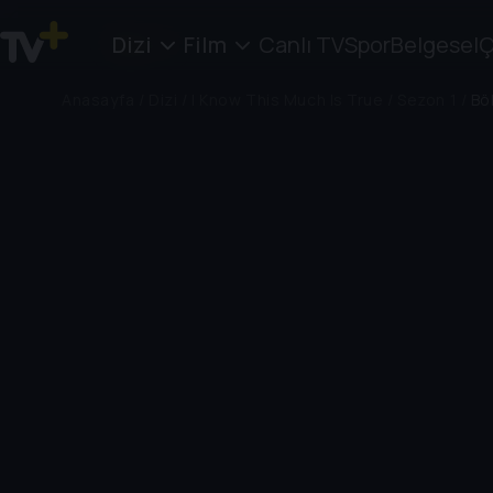
Dizi
Film
Canlı TV
Spor
Belgesel
Ç
Anasayfa
/
Dizi
/
I Know This Much Is True
/
Sezon 1
/
Bö