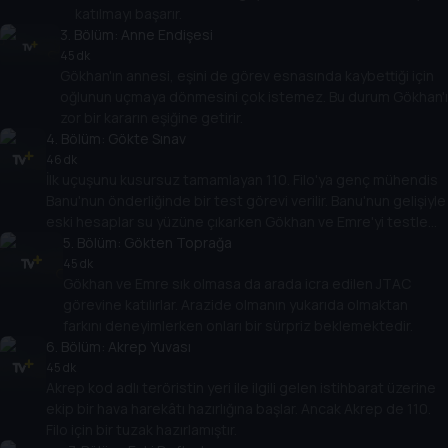
katılmayı başarır.
3
. Bölüm:
Anne Endişesi
45 dk
Gökhan'ın annesi, eşini de görev esnasında kaybettiği için
oğlunun uçmaya dönmesini çok istemez. Bu durum Gökhan'ı
zor bir kararın eşiğine getirir.
4
. Bölüm:
Gökte Sınav
46 dk
İlk uçuşunu kusursuz tamamlayan 110. Filo'ya genç mühendis
Banu'nun önderliğinde bir test görevi verilir. Banu'nun gelişiyle
eski hesaplar su yüzüne çıkarken Gökhan ve Emre'yi testle
ilgili büyük bir sürpriz beklemektedir.
5
. Bölüm:
Gökten Toprağa
45 dk
Gökhan ve Emre sık olmasa da arada icra edilen JTAC
görevine katılırlar. Arazide olmanın yukarıda olmaktan
farkını deneyimlerken onları bir sürpriz beklemektedir.
6
. Bölüm:
Akrep Yuvası
45 dk
Akrep kod adlı teröristin yeri ile ilgili gelen istihbarat üzerine
ekip bir hava harekâtı hazırlığına başlar. Ancak Akrep de 110.
Filo için bir tuzak hazırlamıştır.