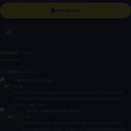
4K, HDR, Dolby Ses özelliklerinin kullanılabilirliği cihaza bağlıdır.
Hemen İzle
Bölümler
Kadro
1. Sezon
1
. Bölüm:
Filo'ya Çağrı
49 dk
Alper Yarbay önderliğinde kurulacak olan yeni filo için pilot
seçmelerinin başladığını duyan Gökhan bu çağrıya hemen
olumlu yanıt verir.
2
. Bölüm:
Geleceğe Dair Anılar
54 dk
Gökhan'ın anıları güçlük çıkarsa da zorlu bir mücadele
sonunda Emre, Nazlı, Turgay ve Cemal ile birlikte filoya