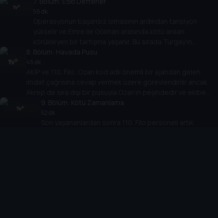
7
. Bölüm:
Eski Defterler
56 dk
Operasyonun başarısız olmasının ardından tansiyon
yükselir ve Emre ile Gökhan arasında kötü anıları
körükleyen bir tartışma yaşanır. Bu sırada Turgay'ın
8
. Bölüm:
yalanları ortaya çıkar ve Ayten evi terk eder.
Havada Pusu
45 dk
AKİP ve 110. Filo, Ozan kod adlı önemli bir ajandan gelen
imdat çağrısına cevap vermek üzere görevlendirilir ancak
Akrep de sıra dışı bir pusuyla Ozan'ın peşindedir ve ekibe
onarılamaz zararlar verir.
9
. Bölüm:
Kötü Zamanlama
52 dk
Son yaşananlardan sonra 110. Filo personeli artık
Akrep'e bitirici darbeyi vurmak için çok hırslanmıştır.
Ancak Emre ile Gökhan arasında tekrar alevlenen bir
10
. Bölüm:
tartışma, Gökhan'ın beklenmedik bir karar almasına
Ölüm Kalım Meselesi
neden olur.
45 dk
Gökhan filodan ayrılmak için günleri sayarken beklenen an
gelir; Akrep büyük bir saldırı yapacaktır. Akrep'in yerini
tespit eden Gökhan kalan son mühimmatı ile onun peşine
düşer.