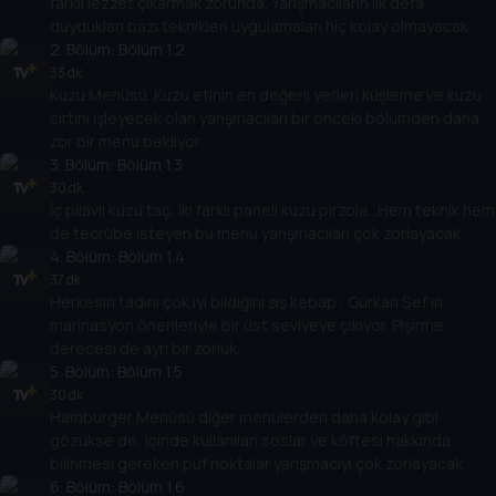
farklı lezzet çıkarmak zorunda. Yarışmacıların ilk defa
duydukları bazı teknikleri uygulamaları hiç kolay olmayacak.
2
. Bölüm:
Bölüm 1.2
33 dk
Kuzu Menüsü..Kuzu etinin en değerli yerleri küşleme ve kuzu
sırtını işleyecek olan yarışmacıları bir önceki bölümden daha
zor bir menü bekliyor.
3
. Bölüm:
Bölüm 1.3
30 dk
İç pilavlı kuzu taç, iki farklı paneli kuzu pirzola…Hem teknik hem
de tecrübe isteyen bu menü yarışmacıları çok zorlayacak.
4
. Bölüm:
Bölüm 1.4
37 dk
Herkesin tadını çok iyi bildiğini şiş kebap , Gürkan Şef’in
marinasyon önerileriyle bir üst seviyeye çıkıyor. Pişirme
derecesi de ayrı bir zorluk.
5
. Bölüm:
Bölüm 1.5
30 dk
Hamburger Menüsü diğer menülerden daha kolay gibi
gözükse de, içinde kullanılan soslar ve köftesi hakkında
bilinmesi gereken püf noktalar yarışmacıyı çok zorlayacak.
6
. Bölüm:
Bölüm 1.6