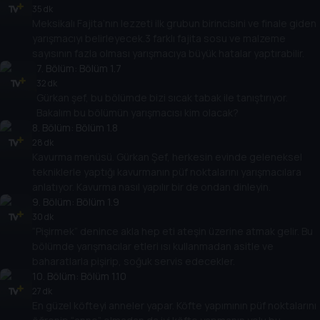
35 dk
Meksikalı Fajita’nın lezzeti ilk grubun birincisini ve finale giden
yarışmacıyı belirleyecek.3 farklı fajita sosu ve malzeme
sayısının fazla olması yarışmacıya büyük hatalar yaptırabilir.
7
. Bölüm:
Bölüm 1.7
32 dk
Gürkan şef, bu bölümde bizi sıcak tabak ile tanıştırıyor.
Bakalım bu bölümün yarışmacısı kim olacak?
8
. Bölüm:
Bölüm 1.8
28 dk
Kavurma menüsü. Gürkan Şef, herkesin evinde geleneksel
tekniklerle yaptığı kavurmanın püf noktalarını yarışmacılara
anlatıyor. Kavurma nasıl yapılır bir de ondan dinleyin.
9
. Bölüm:
Bölüm 1.9
30 dk
“Pişirmek” denince akla hep eti ateşin üzerine atmak gelir. Bu
bölümde yarışmacılar etleri ısı kullanmadan asitle ve
baharatlarla pişirip, soğuk servis edecekler.
10
. Bölüm:
Bölüm 1.10
27 dk
En güzel köfteyi anneler yapar. Köfte yapımının püf noktalarını