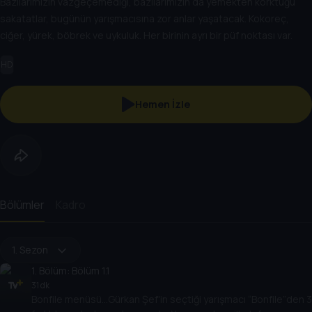
Bazılarımızın vazgeçemediği, bazılarımızın da yemekten korktuğu
sakatatlar, bugünün yarışmacısına zor anlar yaşatacak. Kokoreç,
ciğer, yürek, böbrek ve uykuluk. Her birinin ayrı bir püf noktası var.
HD
Hemen İzle
Bölümler
Kadro
1. Sezon
1
. Bölüm:
Bölüm 1.1
31 dk
Bonfile menüsü…Gürkan Şef'in seçtiği yarışmacı “Bonfile”den 3