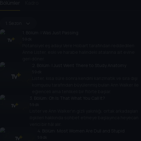
Bölümler
Kadro
1. Sezon
1
. Bölüm:
I Was Just Passing
59 dk
Potansiyel eş adayı Vere Hobart tarafından reddedilen
Anne Lister, eski ve harabe halindeki atalarına ait evine
geri döner.
2
. Bölüm:
I Just Went There to Study Anatomy
59 dk
Lister, kısa süre sonra kendini karizmatik ve sıra dışı
komşusu tarafından büyülenmiş bulan Ann Walker ile
eğlenceli ama tehlikeli bir flörte başlar.
3
. Bölüm:
Oh Is That What You Call It?
59 dk
Lister ve Ann Walker'ın gizli yakınlığı, ortak arkadaşları
ilişkileri hakkında sohbet etmeye başlayınca heyecan
verici bir hâl alır.
4
. Bölüm:
Most Women Are Dull and Stupid
59 dk