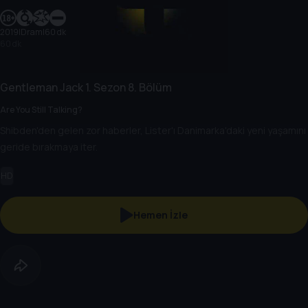
2019
|
Dram
|
60 dk
60 dk
Gentleman Jack
1. Sezon
8. Bölüm
Are You Still Talking?
Shibden'den gelen zor haberler, Lister'ı Danimarka'daki yeni yaşamını
geride bırakmaya iter.
HD
Hemen İzle