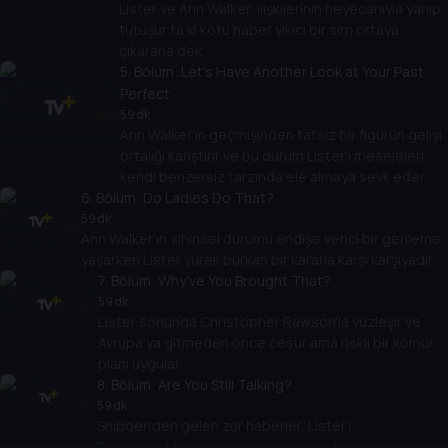
Lister ve Ann Walker, ilişkilerinin heyecanıyla yanıp
tutuşur ta ki kötü haber yıkıcı bir sırrı ortaya
çıkarana dek.
5
. Bölüm:
Let's Have Another Look at Your Past
Perfect
59 dk
Ann Walker'ın geçmişinden tatsız bir figürün gelişi
ortalığı karıştırır ve bu durum Lister'ı meseleleri
kendi benzersiz tarzında ele almaya sevk eder.
6
. Bölüm:
Do Ladies Do That?
59 dk
Ann Walker'ın zihinsel durumu endişe verici bir gerileme
yaşarken Lister yürek burkan bir kararla karşı karşıyadır.
7
. Bölüm:
Why've You Brought That?
59 dk
Lister sonunda Christopher Rawson'la yüzleşir ve
Avrupa'ya gitmeden önce cesur ama riskli bir kömür
planı uygular.
8
. Bölüm:
Are You Still Talking?
59 dk
Shibden'den gelen zor haberler, Lister'ı
Danimarka'daki yeni yaşamını geride bırakmaya iter.