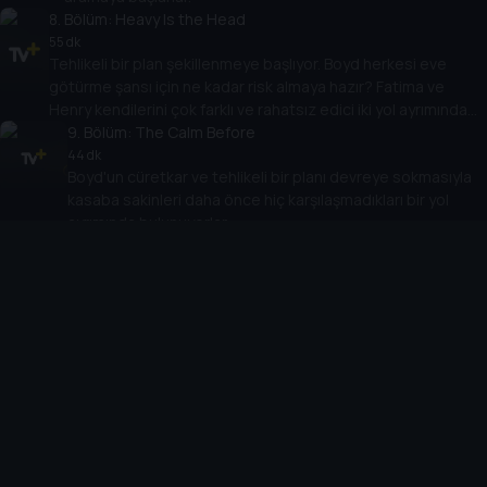
8
. Bölüm:
Heavy Is the Head
55 dk
Tehlikeli bir plan şekillenmeye başlıyor. Boyd herkesi eve
götürme şansı için ne kadar risk almaya hazır? Fatima ve
Henry kendilerini çok farklı ve rahatsız edici iki yol ayrımında
buluyorlar. Victor, Tabitha ve Ethan'ın en kötüye
9
. Bölüm:
The Calm Before
hazırlanmasına yardımcı oluyor.
44 dk
Boyd'un cüretkar ve tehlikeli bir planı devreye sokmasıyla
kasaba sakinleri daha önce hiç karşılaşmadıkları bir yol
ayrımında bulunuyorlar.
10
. Bölüm:
If a Tree Falls in the Forest…
47 dk
Boyd'un sakinleri evlerine götürme çabası korkunç bir
dönüm noktasına ulaşır ve artık hiçbir şey eskisi gibi
olmayacaktır.
Cihazlar
Öne Çıkanlar
TV+ Pro