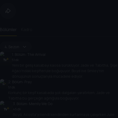
Bölümler
Kadro
4. Sezon
1
. Bölüm:
The Arrival
51 dk
Yeni bir geliş kasabayı kaosa sürüklüyor. Jade ve Tabitha, Şişe
Ağacı'ndaki keşifleriyle boğuşuyor, Boyd ise Smiley'nin
dönüşünün sonuçlarıyla mücadele ediyor.
2
. Bölüm:
Fray
51 dk
Korkunç bir keşif kasabada şok dalgaları yaratırken, Jade ve
Tabitha bu gerçeğin ağırlığıyla boğuşuyor.
3
. Bölüm:
Merrily We Go
45 dk
Boyd, Acosta'yı kendi kendinden kurtarmaya çalışırken Julie