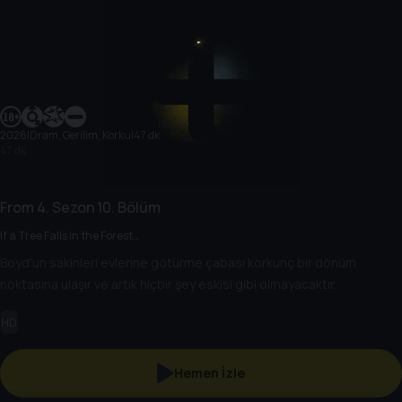
2026
|
Dram, Gerilim, Korku
|
47 dk
47 dk
From
4. Sezon
10. Bölüm
If a Tree Falls in the Forest…
Boyd'un sakinleri evlerine götürme çabası korkunç bir dönüm
noktasına ulaşır ve artık hiçbir şey eskisi gibi olmayacaktır.
HD
Hemen İzle