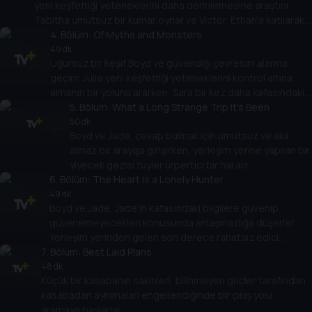
yeni keşfettiği yeteneklerini daha derinlemesine araştırır.
Tabitha umutsuz bir kumar oynar ve Victor, Ethan'a katılarak
cevaplar aramaya koyulur.
4
. Bölüm:
Of Myths and Monsters
49 dk
Uğursuz bir keşif Boyd ve güvendiği çevresini alarma
geçirir. Julie yeni keşfettiği yeteneklerini kontrol altına
almanın bir yolunu ararken, Sara bir kez daha kafasındaki
sesler tarafından işkenceye maruz kalır.
5
. Bölüm:
What a Long Strange Trip It's Been
50 dk
Boyd ve Jade, cevap bulmak için umutsuz ve akıl
almaz bir arayışa girişirken, yerleşim yerine yapılan bir
yiyecek gezisi tüyler ürpertici bir hal alır.
6
. Bölüm:
The Heart Is a Lonely Hunter
49 dk
Boyd ve Jade, Jade'in kafasındaki bilgilere güvenip
güvenemeyecekleri konusunda anlaşmazlığa düşerler.
Yerleşim yerinden gelen son derece rahatsız edici
7
. Bölüm:
haberler kasabaya ulaşır.
Best Laid Plans
48 dk
Küçük bir kasabanın sakinleri, bilinmeyen güçler tarafından
kasabadan ayrılmaları engellendiğinde bir çıkış yolu
aramaya başlarlar.