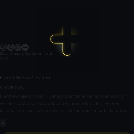
2022
|
Dram, Korku, Gerilim
|
53 dk
53 dk
From
1. Sezon
3. Bölüm
Choosing Day
Matthews ailesi, hangi iki yerleşimden birine katılacaklarına karar
vermek zorundadır. Bu arada, Jade durumuyla yüzleşir ve Boyd,
kasabanın yaşamının samimiyetine dokunan imkansız bir kararla karşı
karşıya kalır.
HD