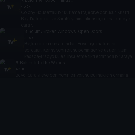
48 dk
Colony House'taki bir kutlama trajediye dönüşür. Khatri,
Boyd'u, kendisi ve Sarah'ı yanına alması için ikna etmeye
çalışır.
8
. Bölüm:
Broken Windows, Open Doors
52 dk
Başka bir ölümün ardından, Boyd ayrılma kararını
sorgular; Kenny yeni rolünü benimser ve üstlenir; Jim,
kasabayı radyo kulesi inşa etme fikri etrafında bir araya
9
. Bölüm:
getirir.
Into the Woods
43 dk
Boyd, Sara'yı eve dönmenin bir yolunu bulmak için ormana
götürür ve daha fazla gizem ortaya çıkarırlar. Kasaba
halkından bazıları ise eve dönmek isteyip istemediklerini
merak eder.
10
. Bölüm:
Oh, the Places We'll Go
45 dk
Jim'in radyo kulesi, onu temelinden sarsan sonuçlar
doğurur. Tabitha'nın kazdığı çukur, onu hiç beklemediği bir
yere ve birine götürür. Her şey değişmeye hazırlanıyor.