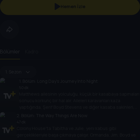
Hemen İzle
Bölümler
Kadro
1. Sezon
1
. Bölüm:
Long Day's Journey Into Night
50 dk
Matthews ailesinin yolculuğu, küçük bir kasabaya sapmaları
sonucu korkunç bir hal alır. Aileleri karavanları kaza
yaptığında, Şerif Boyd Stevens ve diğer kasaba sakinleri,
güneş batmadan önce onları kurtarmak için koşuştururlar.
2
. Bölüm:
The Way Things Are Now
47 dk
Colony House'ta Tabitha ve Julie, yeni kabus gibi
gerçeklikleriyle başa çıkmaya çalışır. Ormanda, Jim, Boyd ve