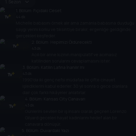
1. Sezon
1
. Bölüm:
Fıçıdaki Ceset
44 dk
Michelle babasını örnek alır ama zamanla babasına duyduğu
saygı yerini korku ve tiksintiye bırakır, ergenliğe geldiğinde
gerçekleri keşfeder.
2
. Bölüm:
Hepimizi Öldürecekti
43 dk
Acılı bir anne kızının manipülatif ve acımasız
katilinden sorularını cevaplamasını ister.
3
. Bölüm:
Katilin Lafına İnanılır mı
43 dk
1990'da iki genç nefsi müdafaa ile çifte cinayet
işlediklerini kabul ederler. 30 yıl sonra o gece olanlara
dair çok farklı hikâyeler anlatırlar.
4
. Bölüm:
Kansas City Canavarı
43 dk
Günlerini sevilen bir iş insanı olarak geçiren Lorenzo
Gilyard geceleri hayat kadınlarını hedef alan bir
canavara dönüşür.
5
. Bölüm:
Duvardaki Yazı