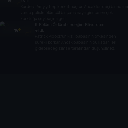
44 dk
Kardeşi, Amy'yi hep korkutmuştur. Ancak kardeşi bir adamı
vurup polisle ölümcül bir çatışmaya girince en çok
korktuğu şey başına gelir.
6
. Bölüm:
Öldürebileceğimi Biliyordum
44 dk
Patrick Pidock'un kızı, babasının öfkesinden
sürekli korkar. Ancak babasının bu kadar ileri
gidebileceği kimse tarafından düşünülmez.
Cihazlar
Öne Çıkanlar
TV+ Pro
Yasal
From
TV+ Nedir?
Aydınlatma Metni
Doğu
TV+ Ev (IPTV)