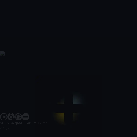
2023
|
Belgesel, Gerilim
|
44 dk
44 dk