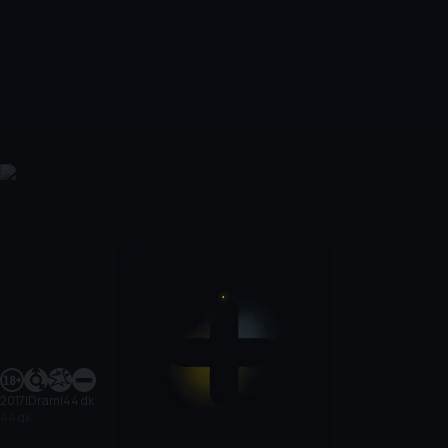
2017
|
Dram
|
44 dk
44 dk