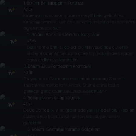
1
. Bölüm:
Bir Takipçinin Portresi
43 dk
Katie ayrılınca Jason şiddete meyilli hale gelir. Ailesi,
Katie'nin tanımadıkları eski sevgilisi tarafından izlendiğini
öğrenince şok olur.
2
. Bölüm:
Bodrum Katındaki Kurşunlar
43 dk
Bekar anne Erin, takip edildiğini hissedince güvenlik
sistemi kurar. Ancak zorla giren kişi, ikisinin de hayatını
sona erdirmeye kararlıdır.
3
. Bölüm:
Duş Perdesinin Ardındaki
43 dk
24 yaşındaki Catherine eski erkek arkadaşı Shane'in
tacizlerine maruz kalır. Ancak, Shane evine kadar
gelince, genç kadın saklanabilecek midir?
4
. Bölüm:
Miras Kalan Kötülük
43 dk
CeCe Coffee, kiraladığı dairede yanlış hedef olur. Yapılan
saldırı, onun hayatta kalmak için hızlı düşünmesini
gerektirir.
5
. Bölüm:
Geçmişin Karanlık Gölgeleri
44 dk