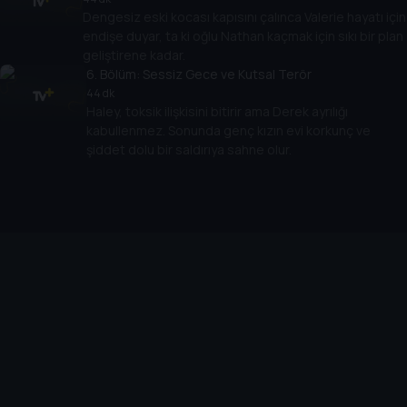
Dengesiz eski kocası kapısını çalınca Valerie hayatı için
endişe duyar, ta ki oğlu Nathan kaçmak için sıkı bir plan
geliştirene kadar.
6
. Bölüm:
Sessiz Gece ve Kutsal Terör
44 dk
Haley, toksik ilişkisini bitirir ama Derek ayrılığı
kabullenmez. Sonunda genç kızın evi korkunç ve
şiddet dolu bir saldırıya sahne olur.
Cihazlar
Öne Çıkanlar
TV+ Pro
Yasal
From
TV+ Nedir?
Aydınlatma Metni
Doğu
TV+ Ev (IPTV)