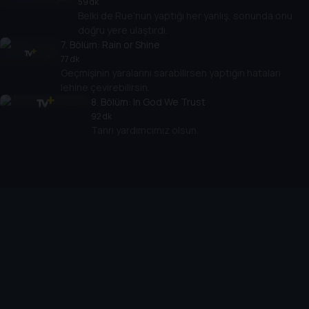
59 dk
Belki de Rue'nun yaptığı her yanlış, sonunda onu
doğru yere ulaştırdı.
7
. Bölüm:
Rain or Shine
77 dk
Geçmişinin yaralarını sarabilirsen yaptığın hataları
lehine çevirebilirsin.
8
. Bölüm:
In God We Trust
92 dk
Tanrı yardımcımız olsun.
Cihazlar
Öne Çıkanlar
TV+ Pro
Yasal
From
TV+ Nedir?
Aydınlatma Metni
Doğu
TV+ Ev (IPTV)