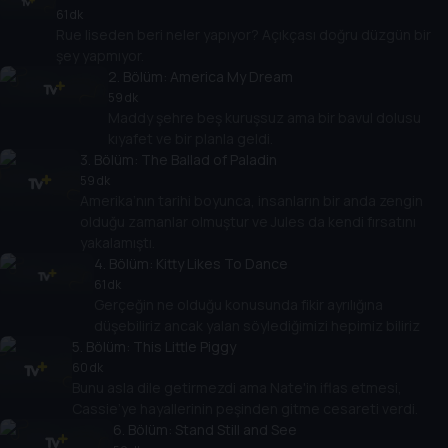
61 dk
Rue liseden beri neler yapıyor? Açıkçası doğru düzgün bir
şey yapmıyor.
2
. Bölüm:
America My Dream
59 dk
Maddy şehre beş kuruşsuz ama bir bavul dolusu
kıyafet ve bir planla geldi.
3
. Bölüm:
The Ballad of Paladin
59 dk
Amerika’nın tarihi boyunca, insanların bir anda zengin
olduğu zamanlar olmuştur ve Jules da kendi fırsatını
yakalamıştı.
4
. Bölüm:
Kitty Likes To Dance
61 dk
Gerçeğin ne olduğu konusunda fikir ayrılığına
düşebiliriz ancak yalan söylediğimizi hepimiz biliriz
5
. Bölüm:
This Little Piggy
60 dk
Bunu asla dile getirmezdi ama Nate'in iflas etmesi,
Cassie’ye hayallerinin peşinden gitme cesareti verdi.
6
. Bölüm:
Stand Still and See