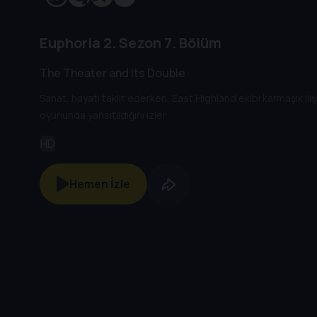
Euphoria
2. Sezon
7. Bölüm
The Theater and Its Double
Sanat, hayatı taklit ederken, East Highland ekibi karmaşık ili
oyununda yansıtıldığını izler.
HD
Hemen İzle