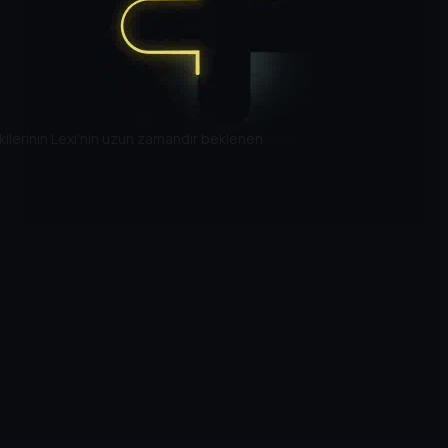
şkilerinin Lexi'nin uzun zamandır beklenen