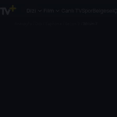
Dizi
Film
Canlı TV
Spor
Belgesel
Ç
Anasayfa
/
Dizi
/
Euphoria
/
Sezon 2
/
Bölüm 7