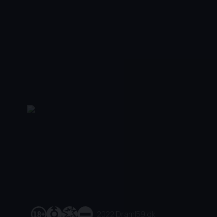
2022
|
Dram
|
59 dk