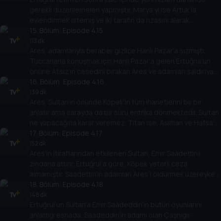
gerekli düzenlemeleri yapmıştır. Marya’yı ise Artuk’la
evlendirmek istemiş ve iki tarafın da rızasını alarak
evlendirmiştir.
15
. Bölüm:
Episode 4.15
113 dk
Ares, adamlarıyla beraber gizlice Hanlı Pazar’a sızmıştı.
Tüccarlarla konuşmak için Hanlı Pazar’a gelen Ertuğrul’un
önüne Atsız’ın cesedini bırakan Ares ve adamları saldırıya
geçmişler.
16
. Bölüm:
Episode 4.16
139 dk
Ares, Sultan’ın önünde Köpek’in tüm ihanetlerini bir bir
anlatır ama sarayda da bir sürü entrika dönmektedir. Sultan
ne yapacağına karar veremez. Titan ise, Aslıhan ve Hafsa’yı
kaçırır.
17
. Bölüm:
Episode 4.17
152 dk
Ares’in itiraflarından etkilenen Sultan, Emir Saadettin’i
zindana attırır. Ertuğrul’a göre, Köpek yeterli ceza
almamıştır. Saadettin’in adamları Ares’i öldürmek üzereyken
Ertuğrul onu kurtarır.
18
. Bölüm:
Episode 4.18
148 dk
Ertuğrul’un Sultan'a Emir Saadeddin’in bütün oyunlarını
anlattığı esnada, Saadeddin’in adamı olan Çaşnigir