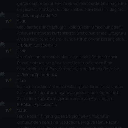
gerçekleştirecektir. Peki Ares ve Emir Saadettin amaçlarına
ulaşacak mı? Ertuğrul’un ölüm haberi Kayı Obası'nı dağıtacak
mı?
2
. Bölüm:
Episode 4.2
115 dk
Öldü olarak bilinen Ertuğrul, köle tüccarı Simko’nun adamı
Anteus tarafından kurtarılmıştır. Simko’nun amacı Ertuğrul’u
Ares’e karşı tehdit olarak elinde tutup ondan kazanç elde
etmektir.
3
. Bölüm:
Episode 4.3
115 dk
Ares’in bundan sonraki planı ne olacak? Dündar’ı Hanlı
Pazar’ı satması ve göç etmesi için teşvik eden Emir
Saadeddin, Hanlı Pazar’ı alması için de Bahadır Bey’e bir
sandık altın vermişti.
4
. Bölüm:
Episode 4.4
110 dk
Simko’nun adamı Anteus’u yakalayıp öldüren Ares, ondan
Simko ile Ertuğrul’un mağaraya geleceklerini öğrenmişti.
Simko ile Ertuğrul’u mağarada bekleyen Ares, onları
öldürebilecek mi?
5
. Bölüm:
Episode 4.5
122 dk
Hanlı Pazar’ı almaya giden Bahadır Bey, Ertuğrul’un
dönüşünden sonra ne yapacak? Beyliği ve Hanlı Pazar’ı