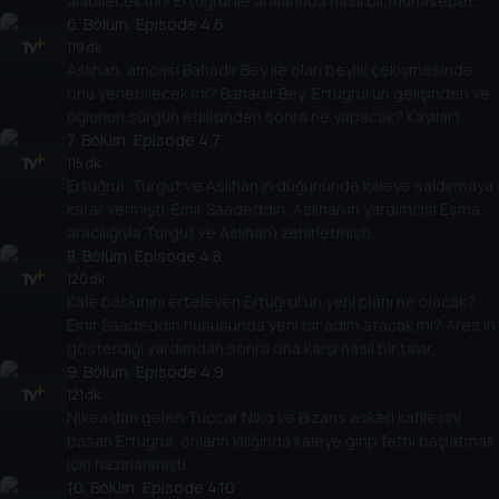
alabilecek mi? Ertuğrul ile aralarında nasıl bir münasebet
gelişecek?
6
. Bölüm:
Episode 4.6
119 dk
Aslıhan, amcası Bahadır Bey ile olan beylik çekişmesinde
onu yenebilecek mi? Bahadır Bey, Ertuğrul’un gelişinden ve
oğlunun sürgün edilişinden sonra ne yapacak? Kayılar'ı
bundan sonra neler bekliyor?
7
. Bölüm:
Episode 4.7
115 dk
Ertuğrul, Turgut ve Aslıhan’ın düğününde kaleye saldırmaya
karar vermişti. Emir Saadeddin, Aslıhan’ın yardımcısı Esma
aracılığıyla Turgut ve Aslıhan’ı zehirletmişti.
8
. Bölüm:
Episode 4.8
120 dk
Kale baskınını erteleyen Ertuğrul’un yeni planı ne olacak?
Emir Saadeddin hususunda yeni bir adım atacak mı? Ares’in
gösterdiği yardımdan sonra ona karşı nasıl bir tavır
takınacak?
9
. Bölüm:
Episode 4.9
121 dk
Nikea’dan gelen Tüccar Niko ve Bizans askeri kafilesini
basan Ertuğrul, onların kılığında kaleye girip fethi başlatmak
için hazırlanmıştı.
10
. Bölüm:
Episode 4.10