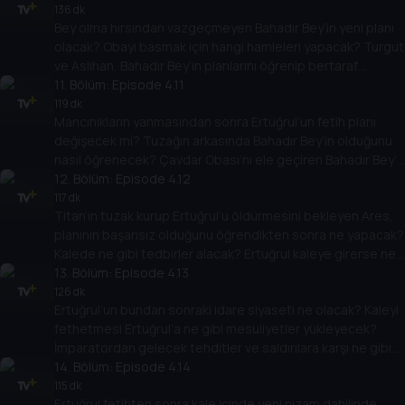
136 dk
Bey olma hırsından vazgeçmeyen Bahadır Bey’in yeni planı
olacak? Obayı basmak için hangi hamleleri yapacak? Turgut
ve Aslıhan, Bahadır Bey’in planlarını öğrenip bertaraf
edebilecekler mi?
11
. Bölüm:
Episode 4.11
119 dk
Mancınıkların yanmasından sonra Ertuğrul’un fetih planı
değişecek mi? Tuzağın arkasında Bahadır Bey’in olduğunu
nasıl öğrenecek? Çavdar Obası’nı ele geçiren Bahadır Bey’e
karşı ne yapacak?
12
. Bölüm:
Episode 4.12
117 dk
Titan’ın tuzak kurup Ertuğrul’u öldürmesini bekleyen Ares,
planının başarısız olduğunu öğrendikten sonra ne yapacak?
Kalede ne gibi tedbirler alacak? Ertuğrul kaleye girerse ne
yapacak?
13
. Bölüm:
Episode 4.13
126 dk
Ertuğrul’un bundan sonraki idare siyaseti ne olacak? Kaleyi
fethetmesi Ertuğrul’a ne gibi mesuliyetler yükleyecek?
İmparatordan gelecek tehditler ve saldırılara karşı ne gibi
tedbirler alacak?
14
. Bölüm:
Episode 4.14
115 dk
Ertuğrul fetihten sonra kale içinde yeni nizam dahilinde