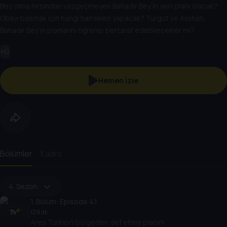
Bey olma hırsından vazgeçmeyen Bahadır Bey’in yeni planı olacak?
Obayı basmak için hangi hamleleri yapacak? Turgut ve Aslıhan,
Bahadır Bey’in planlarını öğrenip bertaraf edebilecekler mi?
HD
Hemen İzle
Bölümler
Kadro
4. Sezon
1
. Bölüm:
Episode 4.1
129 dk
Ares Türkler'i bölgeden def etme planını