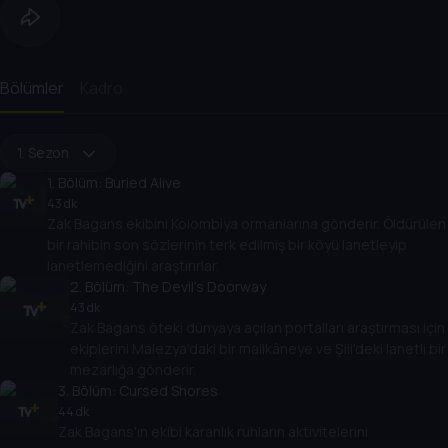
Bölümler
Kadro
1. Sezon
1
. Bölüm:
Buried Alive
43 dk
Zak Bagans ekibini Kolombiya ormanlarına gönderir. Öldürülen
bir rahibin son sözlerinin terk edilmiş bir köyü lanetleyip
lanetlemediğini araştırırlar.
2
. Bölüm:
The Devil’s Doorway
43 dk
Zak Bagans öteki dünyaya açılan portalları araştırması için
ekiplerini Malezya'daki bir malikâneye ve Şili'deki lanetli bir
mezarlığa gönderir.
3
. Bölüm:
Cursed Shores
44 dk
Zak Bagans'ın ekibi karanlık ruhların aktivitelerini