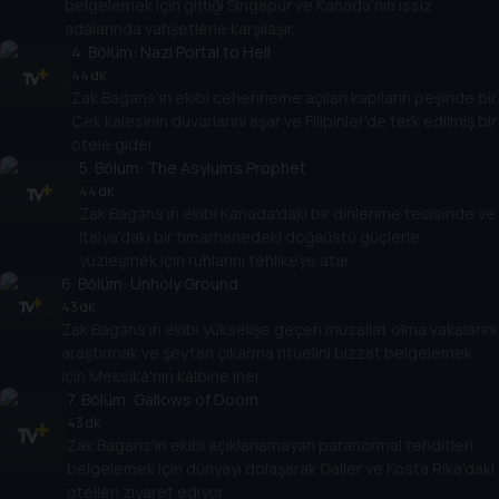
belgelemek için gittiği Singapur ve Kanada'nın ıssız
adalarında vahşetlerle karşılaşır.
4
. Bölüm:
Nazi Portal to Hell
44 dk
Zak Bagans'ın ekibi cehenneme açılan kapıların peşinde bir
Çek kalesinin duvarlarını aşar ve Filipinler'de terk edilmiş bir
otele gider.
5
. Bölüm:
The Asylum’s Prophet
44 dk
Zak Bagans'ın ekibi Kanada'daki bir dinlenme tesisinde ve
İtalya'daki bir tımarhanedeki doğaüstü güçlerle
yüzleşmek için ruhlarını tehlikeye atar.
6
. Bölüm:
Unholy Ground
43 dk
Zak Bagans'ın ekibi yükselişe geçen musallat olma vakalarını
araştırmak ve şeytan çıkarma ritüelini bizzat belgelemek
için Meksika'nın kalbine iner.
7
. Bölüm:
Gallows of Doom
43 dk
Zak Bagans'ın ekibi açıklanamayan paranormal tehditleri
belgelemek için dünyayı dolaşarak Galler ve Kosta Rika'daki
otelleri ziyaret ediyor.