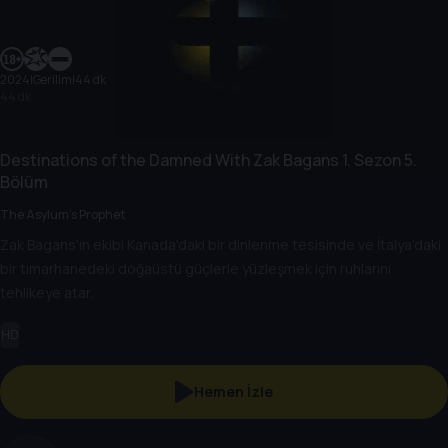
2024
|
Gerilim
|
44 dk
44 dk
Destinations of the Damned With Zak Bagans
1. Sezon
5.
Bölüm
The Asylum’s Prophet
Zak Bagans'ın ekibi Kanada'daki bir dinlenme tesisinde ve İtalya'daki
bir tımarhanedeki doğaüstü güçlerle yüzleşmek için ruhlarını
tehlikeye atar.
HD
Hemen İzle