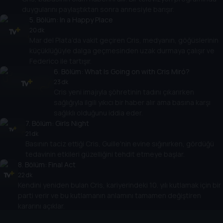
duygularını paylaştıktan sonra annesiyle barışır.
5
. Bölüm:
In a Happy Place
20 dk
Mar del Plata’da vakit geçiren Cris, medyanın, göğüslerinin
küçüklüğüyle dalga geçmesinden uzak durmaya çalışır ve
Federico ile tartışır.
6
. Bölüm:
What Is Going on with Cris Miró?
23 dk
Cris yeni imajıyla şöhretinin tadını çıkarırken
sağlığıyla ilgili yıkıcı bir haber alır ama basına karşı
sağlıklı olduğunu iddia eder.
7
. Bölüm:
Girls Night
21 dk
Basının taciz ettiği Cris, Guille'nin evine sığınırken, gördüğü
tedavinin etkileri güzelliğini tehdit etmeye başlar.
8
. Bölüm:
Final Act
22 dk
Kendini yeniden bulan Cris, kariyerindeki 10. yılı kutlamak için bir
parti verir ve bu kutlamanın anlamını tamamen değiştiren
kararını açıklar.