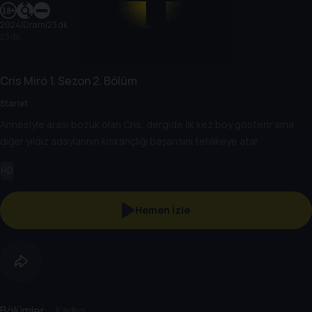
2024
|
Dram
|
23 dk
23 dk
Cris Miró
1. Sezon
2. Bölüm
Starlet
Annesiyle arası bozuk olan Cris, dergide ilk kez boy gösterir ama
diğer yıldız adaylarının kıskançlığı başarısını tehlikeye atar.
HD
Hemen İzle
Bölümler
Kadro