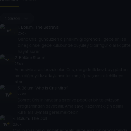
1. Sezon
1
. Bölüm:
The Betrayal
25 dk
Genç Cris, gündüzleri diş hekimliği öğrencisi, geceleri ise
bir eş cinsel gece kulübünde büyüleyici bir figür olarak çifte
hayat sürer.
2
. Bölüm:
Starlet
23 dk
Annesiyle arası bozuk olan Cris, dergide ilk kez boy gösterir
ama diğer yıldız adaylarının kıskançlığı başarısını tehlikeye
atar.
3
. Bölüm:
Who Is Cris Miró?
22 dk
Şöhret Cris'in hayatına girer ve popüler bir televizyon
programından davet alır. Ama saygı kazanmak için belirli
kurallara uyması gerekmektedir.
4
. Bölüm:
The Doll
23 dk
Cris, babasının ölüm haberini alır. Bir televizyon programında