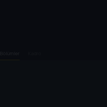
Bölümler
Kadro
1. Sezon
1
. Bölüm:
Episode 1.1
46 dk
Wilson, eski dostlarıyla yeniden bağ kurmak için City o
2
. Bölüm:
Episode 1.2
54 dk