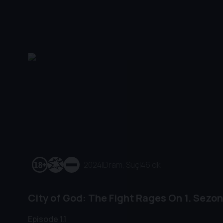
2024
|
Dram, Suç
|
46 dk
City of God: The Fight Rages On
1. Sezon
Episode 1.1