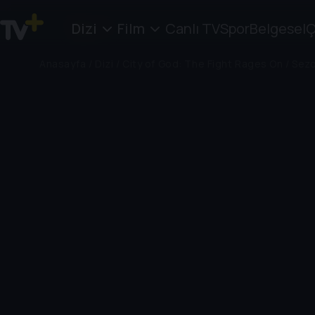
Dizi
Film
Canlı TV
Spor
Belgesel
Ç
Anasayfa
/
Dizi
/
City of God: The Fight Rages On
/
Sezo