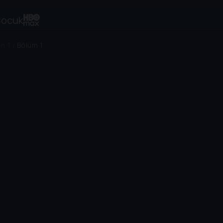
ocuk
n 1
/
Bölüm 1