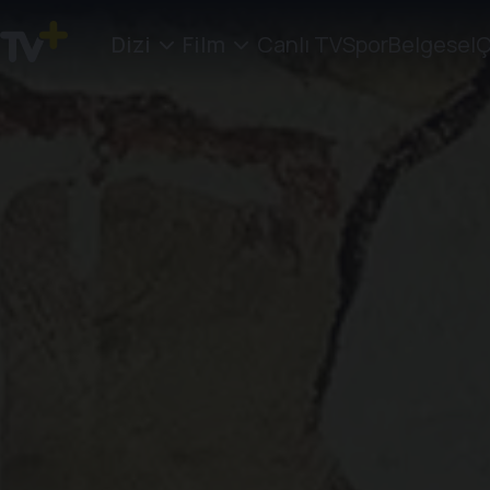
Dizi
Film
Canlı TV
Spor
Belgesel
Ç