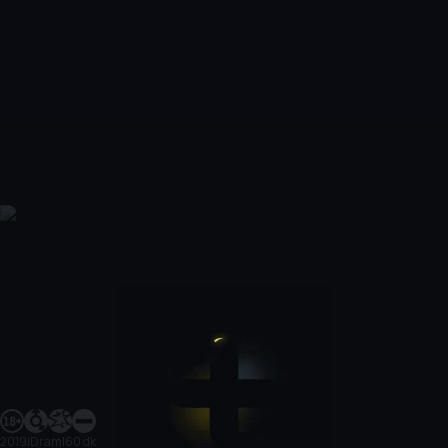
2019
|
Dram
|
60 dk