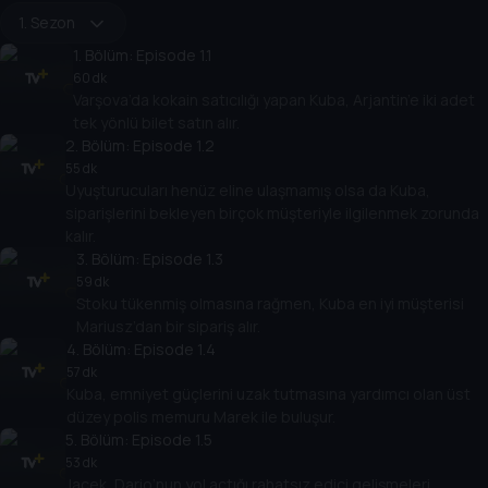
1. Sezon
1
. Bölüm:
Episode 1.1
60 dk
Varşova’da kokain satıcılığı yapan Kuba, Arjantin’e iki adet
tek yönlü bilet satın alır.
2
. Bölüm:
Episode 1.2
55 dk
Uyuşturucuları henüz eline ulaşmamış olsa da Kuba,
siparişlerini bekleyen birçok müşteriyle ilgilenmek zorunda
kalır.
3
. Bölüm:
Episode 1.3
59 dk
Stoku tükenmiş olmasına rağmen, Kuba en iyi müşterisi
Mariusz’dan bir sipariş alır.
4
. Bölüm:
Episode 1.4
57 dk
Kuba, emniyet güçlerini uzak tutmasına yardımcı olan üst
düzey polis memuru Marek ile buluşur.
5
. Bölüm:
Episode 1.5
53 dk
Jacek, Dario’nun yol açtığı rahatsız edici gelişmeleri