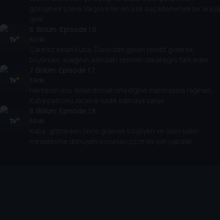
görüşmek üzere Varşova’nın en azılı suç liderleriyle bir araya
gelir.
6
. Bölüm:
Episode 1.6
60 dk
Çaresiz kalan Kuba, Dario’dan gelen tehdit giderek
büyürken, ayağının altındaki zeminin daraldığını fark eder.
7
. Bölüm:
Episode 1.7
59 dk
Herkesin onu dolandırmak istediğine inanmasına rağmen,
Kuba patronu Jacek’e sadık kalmaya çalışır.
8
. Bölüm:
Episode 1.8
59 dk
Kuba, gitmeden önce giderek büyüyen ve ölüm kalım
meselesine dönüşen sorunları çözmek için çabalar.
Cihazlar
Öne Çıkanlar
TV+ Pro