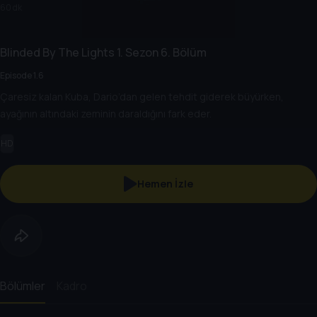
60 dk
Blinded By The Lights
1. Sezon
6. Bölüm
Episode 1.6
Çaresiz kalan Kuba, Dario’dan gelen tehdit giderek büyürken,
ayağının altındaki zeminin daraldığını fark eder.
HD
Hemen İzle
Bölümler
Kadro