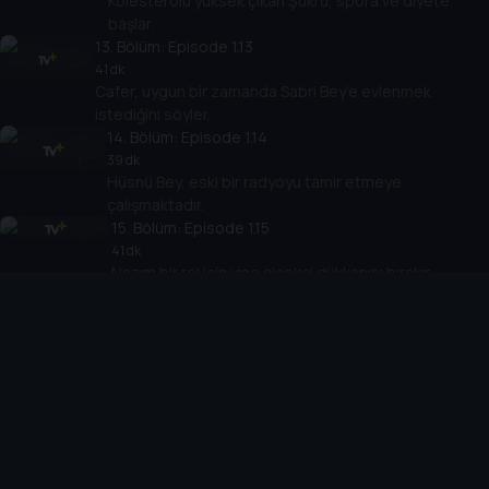
Kolesterolü yüksek çıkan Şükrü, spora ve diyete
başlar.
13
. Bölüm:
Episode 1.13
41 dk
Cafer, uygun bir zamanda Sabri Bey’e evlenmek
istediğini söyler.
14
. Bölüm:
Episode 1.14
39 dk
Hüsnü Bey, eski bir radyoyu tamir etmeye
çalışmaktadır.
15
. Bölüm:
Episode 1.15
41 dk
Nazım bir rol için yine çiçekçi dükkanını bırakır...
16
. Bölüm:
Episode 1.16
34 dk
Cemil, Sevim'e yakalanınca elindeki sepeti düşürür...
17
. Bölüm:
Episode 1.17
36 dk
Apartmanı böcek bastığı için ilaçlama yapılmaktadır.
18
. Bölüm:
Episode 1.18
40 dk
Sevim ve Cemil kavga eder. Cemil evi terk eder.