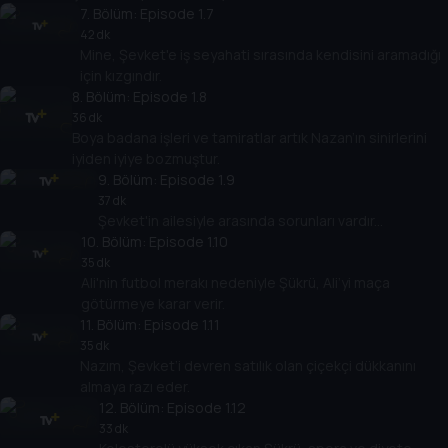
7
. Bölüm:
Episode 1.7
42 dk
Mine, Şevket'e iş seyahati sırasında kendisini aramadığı
için kızgındır.
8
. Bölüm:
Episode 1.8
36 dk
Boya badana işleri ve tamiratlar artık Nazan’ın sinirlerini
iyiden iyiye bozmuştur.
9
. Bölüm:
Episode 1.9
37 dk
Şevket'in ailesiyle arasında sorunları vardır...
10
. Bölüm:
Episode 1.10
35 dk
Ali'nin futbol merakı nedeniyle Şükrü, Ali’yi maça
götürmeye karar verir.
11
. Bölüm:
Episode 1.11
35 dk
Nazım, Şevket’i devren satılık olan çiçekçi dükkanını
almaya razı eder.
12
. Bölüm:
Episode 1.12
33 dk