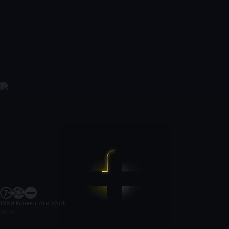
1989
|
Komedi, Aile
|
36 dk
36 dk