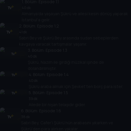
1
. Bölüm:
Episode 1.1
40 dk
Almanya’da yaşayan Şükrü ve ailesi kesin dönüş yaparak
İstanbul’a gelir.
2
. Bölüm:
Episode 1.2
41 dk
Sabri Bey ve Şükrü Bey arasında sudan sebeplerden
kavgaya varacak tartışmalar yaşanır.
3
. Bölüm:
Episode 1.3
40 dk
Şükrü, Nazım ile girdiği müzikal işinde de
dolandırılmıştır.
4
. Bölüm:
Episode 1.4
40 dk
Şükrü araba almak için Şevket’ten borç para ister.
5
. Bölüm:
Episode 1.5
39 dk
Ailede bir nişan telaşıdır gider.
6
. Bölüm:
Episode 1.6
38 dk
Sabri Bey, Cafer’i Şükrü’nün arabasını yıkarken ve
Şükrü‘den para alırken yakalar.