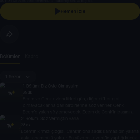
4K, HDR, Dolby Ses özelliklerinin kullanılabilirliği cihaza bağlıdır.
Hemen İzle
Bölümler
Kadro
1. Sezon
1
. Bölüm:
Biz Öyle Olmayalım
35 dk
Ecem ve Cenk evlendikleri gün, diğer çiftler gibi
olmayacaklarına dair birbirlerine söz verirler. Cenk,
Ecem'e yalan söylemeyecek, Ecem de Cenk'in başının
2
etini yemeyecektir. Ama evliliklerinin 3. senesine
. Bölüm:
Söz Vermiştin Bana
geldiklerinde yaptıkları bu anlaşmanın yalnızca sözde
28 dk
Ecem'in kırmızı çizgisi, Cenk'in ona sadık kalmasıdır, yalana
kaldığını fark ederler.
asla tahammülü yoktur. Bu yüzden Levent'in yaptığı küçük