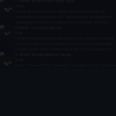
evine dönmesi için gün sayar.
7
. Bölüm:
Böyle Küslük Olmaz Olsun
29 dk
Ecem ve Cenk büyük bir kavga etmiş ve küsmüşlerdir.
Birbirleriyle konuşmayan çift, haberleşmeyi arkadaşlarının
aracılığıyla yürütünce küslüklerinin ceremesini de Derin,
8
Ahu ve Levent çeker.
. Bölüm:
Ne İş Olsa Yaparım
33 dk
Levent'in sorumsuzluğundan bıkan Ecem, onun kötü örnek
olmaya devam etmesi hâlinde Cenk'le boşanacaklarından
korkar. Levent onun restini ciddiye alır ve önüne gelen her
işe "evet" der.
9
. Bölüm:
İki Kaşık Birbirine Yapışık
34 dk
Ecem, Ahu ve Derin'le çıkacağı kız kıza geziyi bir iş toplantısı
gibi gösterir. Cenk bunu bir davet olarak algılar ve onunla
gelmeyi kabul eder, fakat aklı Levent'in aynı gün için
ayarladığı maç biletindedir.
10
. Bölüm:
Biz De Bur'dayız
33 dk
Cenk, evlendikleri seneden beri Ecem'e araba kullanmayı
öğreteceğini söylemektedir. Ecem en sonunda Cenk'i ikna
eder. O gün geldiğinde Cenk tüm ekibi karşısında bulur.
Herkese araba kullanmayı öğretmek Cenk için zorlu bir
sınav olacaktır.