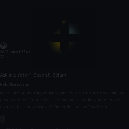
2023
|
Komedi
|
33 dk
33 dk
Aşkımız Yeter
1. Sezon
8. Bölüm
Ne İş Olsa Yaparım
Levent'in sorumsuzluğundan bıkan Ecem, onun kötü örnek olmaya
devam etmesi hâlinde Cenk'le boşanacaklarından korkar. Levent
onun restini ciddiye alır ve önüne gelen her işe "evet" der.
4K