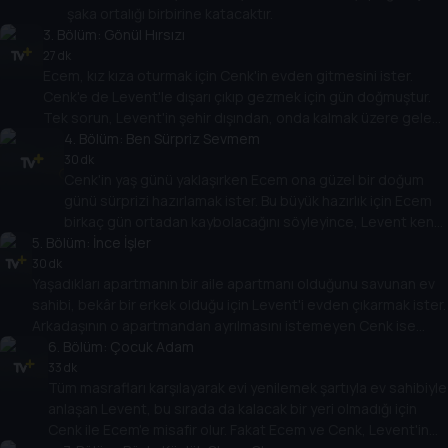
şaka ortalığı birbirine katacaktır.
3
. Bölüm:
Gönül Hırsızı
27 dk
Ecem, kız kıza oturmak için Cenk'in evden gitmesini ister.
Cenk'e de Levent'le dışarı çıkıp gezmek için gün doğmuştur.
Tek sorun, Levent'in şehir dışından, onda kalmak üzere gelen
arkadaşıdır.
4
. Bölüm:
Ben Sürpriz Sevmem
30 dk
Cenk'in yaş günü yaklaşırken Ecem ona güzel bir doğum
günü sürprizi hazırlamak ister. Bu büyük hazırlık için Ecem
birkaç gün ortadan kaybolacağını söyleyince, Levent kendi
5
. Bölüm:
kendine, Cenk için sürpriz bir parti organize etme görevini
İnce İşler
üstlenir.
30 dk
Yaşadıkları apartmanın bir aile apartmanı olduğunu savunan ev
sahibi, bekâr bir erkek olduğu için Levent'i evden çıkarmak ister.
Arkadaşının o apartmandan ayrılmasını istemeyen Cenk ise
hemen Levent için uygun bir gelin adayı bulur.
6
. Bölüm:
Çocuk Adam
33 dk
Tüm masrafları karşılayarak evi yenilemek şartıyla ev sahibiyle
anlaşan Levent, bu sırada da kalacak bir yeri olmadığı için
Cenk ile Ecem'e misafir olur. Fakat Ecem ve Cenk, Levent'in