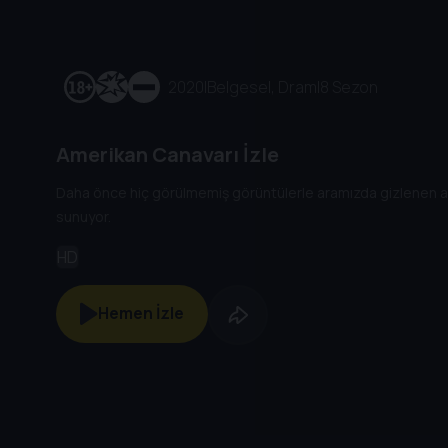
2020
|
Belgesel, Dram
|
8 Sezon
Amerikan Canavarı İzle
Daha önce hiç görülmemiş görüntülerle aramızda gizlenen acım
sunuyor.
HD
Hemen İzle