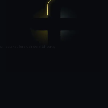
asız katillere dair derin bir bakış