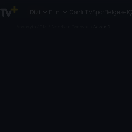
Dizi
Film
Canlı TV
Spor
Belgesel
Ç
Anasayfa
/
Dizi
/
Amerikan Canavarı
/
Sezon 9