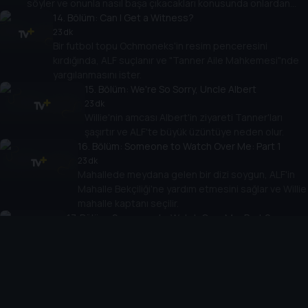
söyler ve onunla nasıl başa çıkacakları konusunda onlardan
tavsiye isterler. ALF, Jake'in kişiliğini araştırmaktan kendini
14
. Bölüm:
Can I Get a Witness?
alamaz.
23 dk
Bir futbol topu Ochmoneks'in resim penceresini
kırdığında, ALF suçlanır ve "Tanner Aile Mahkemesi"nde
yargılanmasını ister.
15
. Bölüm:
We're So Sorry, Uncle Albert
23 dk
Willie'nin amcası Albert'in ziyareti Tanner'ları
şaşırtır ve ALF'te büyük üzüntüye neden olur.
16
. Bölüm:
Someone to Watch Over Me: Part 1
23 dk
Mahallede meydana gelen bir dizi soygun, ALF'in
Mahalle Bekçiliği'ne yardım etmesini sağlar ve Willie
mahalle kaptanı seçilir.
17
. Bölüm:
Someone to Watch Over Me: Part 2
23 dk
Soygunlar devam ederken Mahalle Bekçileri
gönüllüleri istifa eder. ALF, doğrudan eylemde
bulunmaya karar verir ve Ochmoneks'lerin evinde
kaos yaratır.
18
. Bölüm:
We Gotta Get Out of This Place
23 dk