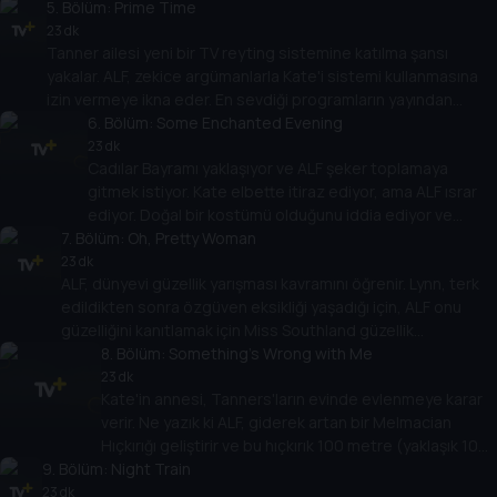
5
. Bölüm:
kurcalamak iyi bir şey olmayabilir.
Prime Time
23 dk
Tanner ailesi yeni bir TV reyting sistemine katılma şansı
yakalar. ALF, zekice argümanlarla Kate'i sistemi kullanmasına
izin vermeye ikna eder. En sevdiği programların yayından
kaldırılabileceğini öğrendikten sonra ALF, oranları biraz
6
. Bölüm:
Some Enchanted Evening
değiştirmeye karar verir.
23 dk
Cadılar Bayramı yaklaşıyor ve ALF şeker toplamaya
gitmek istiyor. Kate elbette itiraz ediyor, ama ALF ısrar
ediyor. Doğal bir kostümü olduğunu iddia ediyor ve
7
. Bölüm:
Willie'ye reddedemeyeceği bir teklifte bulunmaya
Oh, Pretty Woman
çalışıyor... Lynn, Lizard'ı ailesine takdim ediyor.
23 dk
ALF, dünyevi güzellik yarışması kavramını öğrenir. Lynn, terk
edildikten sonra özgüven eksikliği yaşadığı için, ALF onu
güzelliğini kanıtlamak için Miss Southland güzellik
yarışmasına sokar ve Lynn'i katılmaya ikna etmek için ödülleri
8
. Bölüm:
Something's Wrong with Me
kullanır.
23 dk
Kate'in annesi, Tanners'ların evinde evlenmeye karar
verir. Ne yazık ki ALF, giderek artan bir Melmacian
Hıçkırığı geliştirir ve bu hıçkırık 100 metre (yaklaşık 100
9
. Bölüm:
metre) içindeki herkesin dikkatini çekme tehlikesi
Night Train
yaratır.
23 dk