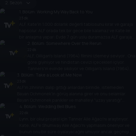
2. Sezon
1
. Bölüm:
Working My Way Back to You
23 dk
ALF, Kate'in 1.000 dolarlık değerli tablosunu kırar ve garaja
hapsolur. ALF orada tek bir gece bile kalamaz ve Kate ile
bir anlaşma yapar: Evde 7 gün uslu duramazsa ALF garaja
kalıcı olarak taşınmak zorunda kalır.
2
. Bölüm:
Somewhere Over the Rerun
22 dk
ALF, Gilligan's Island (1964) filmini izlemeyi seviyor . Ona
göre giyiniyor ve hindistan cevizi içecekleri içiyor.
Tanners'ın evinde sıkılıyor ve Gilligan's Island (1964)
3
. Bölüm:
filmine doğru bir adım daha ileri gidiyor.
Take a Look at Me Now
23 dk
ALF'in zihninin dalıp gittiği anlardan birinde, istemeden
Bayan Ochmonek'in görüş alanına girer ve onu selamlar.
Bayan Ochmonek panikler ve mahalleyi "uzay yaratığı"
konusunda uyarmaya karar verir.
4
. Bölüm:
Wedding Bell Blues
22 dk
Lynn, bir okul projesi için Tanner Aile Ağacı'nı araştırıyor.
Kate, ALF'e Shumway Aile Ağacı'nı yapmasını öneriyor ve
bunun onu bir süre oyalayacağını umuyor ancak geçmişi