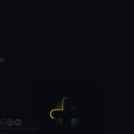
1987
|
Komedi, Aile
|
24 dk
24 dk