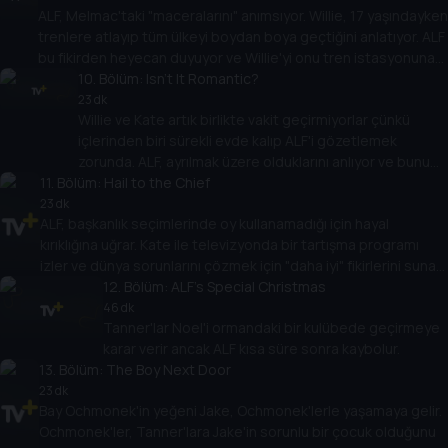
ALF, Melmac'taki "maceralarını" anımsıyor. Willie, 17 yaşındayken
trenlere atlayıp tüm ülkeyi boydan boya geçtiğini anlatıyor. ALF
bu fikirden heyecan duyuyor ve Willie'yi onu tren istasyonuna
götürmesi için ikna ediyor.
10
. Bölüm:
Isn't It Romantic?
23 dk
Willie ve Kate artık birlikte vakit geçirmiyorlar çünkü
içlerinden biri sürekli evde kalıp ALF'i gözetlemek
zorunda. ALF, ayrılmak üzere olduklarını anlıyor ve bunu
11
. Bölüm:
önlemek için hayatlarına romantizm katmaya karar
Hail to the Chief
veriyor.
23 dk
ALF, başkanlık seçimlerinde oy kullanamadığı için hayal
kırıklığına uğrar. Kate ile televizyonda bir tartışma programı
izler ve dünya sorunlarını çözmek için "daha iyi" fikirlerini sunar.
Bu durum Kate'e tuhaf kabuslar yaşatır.
12
. Bölüm:
ALF's Special Christmas
46 dk
Tanner'lar Noel'i ormandaki bir kulübede geçirmeye
karar verir ancak ALF kısa süre sonra kaybolur.
13
. Bölüm:
The Boy Next Door
23 dk
Bay Ochmonek'in yeğeni Jake, Ochmonek'lerle yaşamaya gelir.
Ochmonek'ler, Tanner'lara Jake'in sorunlu bir çocuk olduğunu